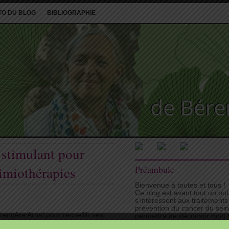
TO DU BLOG
BIBLIOGRAPHIE
stimulant pour
imiothérapies
Préambule
Bienvenue à toutes et tous !
Ce blog est avant tout un ou
s’intéressent aux traitements
prévention du cancer du sei
engère Arnal pour recueillir ses
permettra de découvrir mon tr
vous fournira, je l’espère, d
ouhaitent mieux vivre les