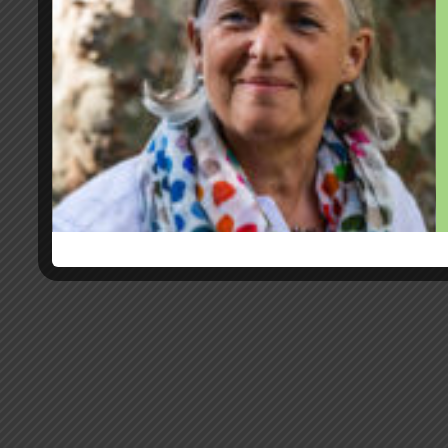
traitements contre le cancer en utilisant
de l’article du numéro daté du 10 Juin 2
Facebook
Twitter
MySpace
PrintFr
Rubrique:
Dans la presse
Commentaires:
Soy
Mots-clés:
cancer
,
chimiothérapie
,
Le Point
Haut de 