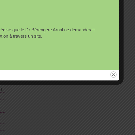
Articles récents
précisé que le Dr Bérengère Arnal ne demanderait
on à travers un site.
Un grand homme …
A propos de mon livre En quête
d’autres soins : médecine
globale et intégrative
t
Le magazine Nature Sciences
Santé présente le livre En
quête d’autres soins :
Médecine globale et intégrative
)