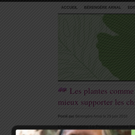
ACCUEIL
BÉRENGÈRE ARNAL
EDI
Les plantes comme 
mieux supporter les ch
Posté par
Bérengère Arnal le 29 juin 2010
L’hebdomadaire Le Point a rencontré Bér
conseils pour le bien de tous ceux qui s