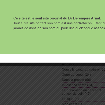
votre santé.
 les plantes. Retrouvez l’ensemble
Bérengère Arnal
010 en cliquant sur ce lien.
iendly
Ce site est le seul site original du Dr Bérengère Arnal.
Rechercher :
Tout autre site portant son nom est une contrefaçon. Etant 
jamais de dons en son nom ou pour une quelconque associati
ez le premier à commenter
Liens
Magazine Nature Sciences e
Santé
page
Rubriques
Actualité
(99)
Conseils santé au naturel
(23
Coup de coeur
(24)
Dans la presse
(50)
Investir sa santé
(24)
La prévention du cancer du
cancer du sein
(40)
Lexique
(4)
Mes choix
(7)