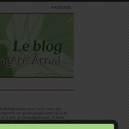
8 AUG 2026
til pédagogique pour tous ceux qui
 naturels en gynécologie ainsi qu’à la
n et à son accompagnement. Il vous
avail, entamé il y a plus de 30 ans, et
e bonnes idées pour investir pleinement