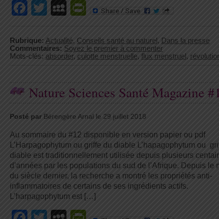
Facebook
Twitter
MySpace
PrintFriendly
Rubrique:
Actualité
,
Conseils santé au naturel
,
Dans la presse
Commentaires:
Soyez le premier à commenter
Mots-clés:
absorder
,
culotte menstruelle
,
flux menstruel
,
révolutio
Nature Sciences Santé Magazine #
Posté par
Bérengère Arnal le 29 juillet 2018
Au sommaire du #12 disponible en version papier ou pdf
L’Harpagophytum ou griffe du diable L’hapagophytum ou gri
diable est traditionnellement utilisée depuis plusieurs centa
d’années par les populations du sud de l’Afrique. Depuis le 
du siècle dernier, la recherche a montré les propriétés anti-
inflammatoires de certains de ses ingrédients actifs.
L’harpagophytum est […]
Facebook
Twitter
MySpace
PrintFriendly