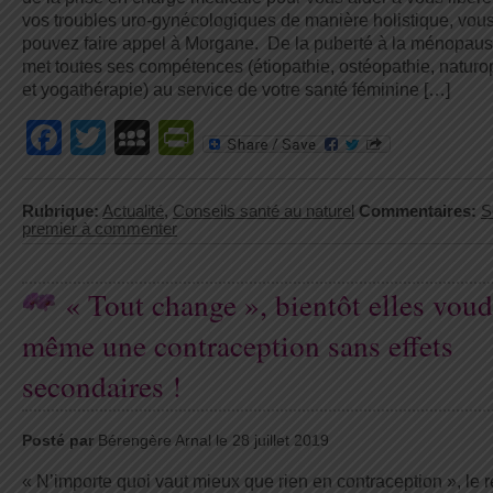
vos troubles uro-gynécologiques de manière holistique, vou
pouvez faire appel à Morgane. De la puberté à la ménopause
met toutes ses compétences (étiopathie, ostéopathie, naturo
et yogathérapie) au service de votre santé féminine […]
Facebook
Twitter
MySpace
PrintFriendly
Rubrique:
Actualité
,
Conseils santé au naturel
Commentaires:
S
premier à commenter
« Tout change », bientôt elles vou
même une contraception sans effets
secondaires !
Posté par
Bérengère Arnal le 28 juillet 2019
« N’importe quoi vaut mieux que rien en contraception », le r