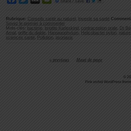
Rubrique:
Conseils santé au naturel
,
Investir sa santé
Commenta
Soyez le premier à commenter
Mots-clés:
bactérie
,
brigitte Karleskind
,
contraception orale
,
Dr Bé
Arnal
,
griffe du diable
,
Harpagophytum
,
Helicobacter pylori
,
nature
sciences santé
,
Pollution
,
psoriasis
« previous
Haut de page
© 20
Pink orchid
WordPress
theme