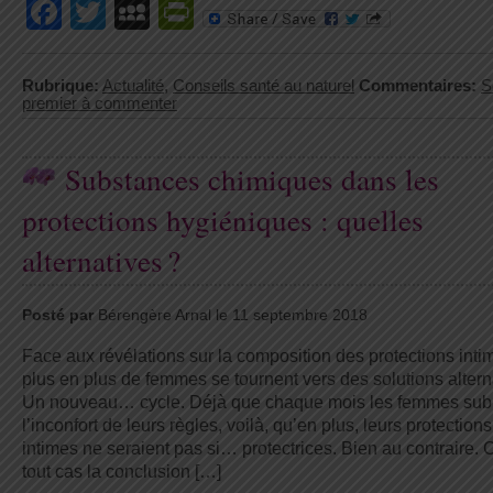
Facebook
Twitter
MySpace
PrintFriendly
Rubrique:
Actualité
,
Conseils santé au naturel
Commentaires:
S
premier à commenter
Substances chimiques dans les
protections hygiéniques : quelles
alternatives ?
Posté par
Bérengère Arnal le 11 septembre 2018
Face aux révélations sur la composition des protections inti
plus en plus de femmes se tournent vers des solutions altern
Un nouveau… cycle. Déjà que chaque mois les femmes sub
l’inconfort de leurs règles, voilà, qu’en plus, leurs protections
intimes ne seraient pas si… protectrices. Bien au contraire. 
tout cas la conclusion […]