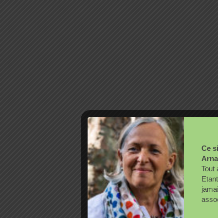
Ce si
Arna
Tout 
Etant
jama
assoc