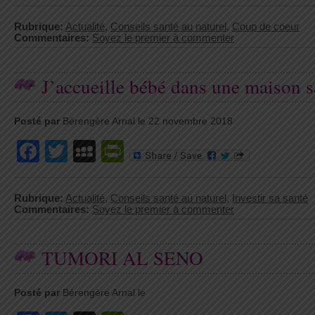
Rubrique:
Actualité
,
Conseils santé au naturel
,
Coup de coeur
Commentaires:
Soyez le premier à commenter
J’accueille bébé dans une maison 
Posté par
Bérengère Arnal le 22 novembre 2018
Facebook
Twitter
MySpace
PrintFriendly
Rubrique:
Actualité
,
Conseils santé au naturel
,
Investir sa santé
Commentaires:
Soyez le premier à commenter
TUMORI AL SENO
Posté par
Bérengère Arnal le