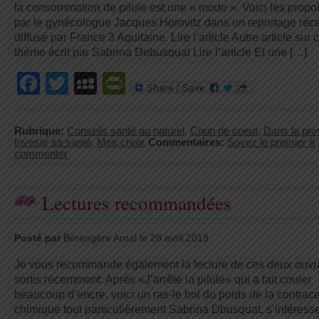
la consommation de pilule est une « mode ». Voici les propo
par le gynécologue Jacques Horovitz dans un reportage réc
diffusé par France 3 Aquitaine. Lire l’article Autre article sur 
thème écrit par Sabrina Debusquat Lire l’article Et une […]
Facebook
Twitter
MySpace
PrintFriendly
Rubrique:
Conseils santé au naturel
,
Coup de coeur
,
Dans la pre
Investir sa santé
,
Mes choix
Commentaires:
Soyez le premier à
commenter
Lectures recommandées
Posté par
Bérengère Arnal le 28 avril 2019
Je vous recommande également la lecture de ces deux ouv
sortis récemment: Après «J’arrête la pilule» qui a fait couler
beaucoup d’encre, voici un ras-le bol du poids de la contrac
chimique tout particulièrement Sabrina Dbusquat, s’intéress