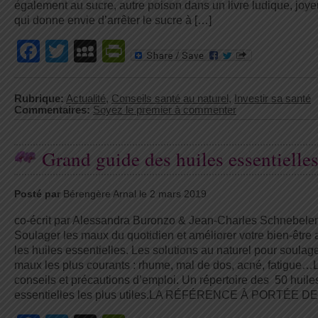
également au sucre, autre poison dans un livre ludique, joye
qui donne envie d’arrêter le sucre à […]
Facebook
Twitter
MySpace
PrintFriendly
Rubrique:
Actualité
,
Conseils santé au naturel
,
Investir sa santé
Commentaires:
Soyez le premier à commenter
Grand guide des huiles essentielle
Posté par
Bérengère Arnal le 2 mars 2019
co-écrit par Alessandra Buronzo & Jean-Charles Schnebele
Soulager les maux du quotidien et améliorer votre bien-être
les huiles essentielles. Les solutions au naturel pour soulag
maux les plus courants : rhume, mal de dos, acné, fatigue…
conseils et précautions d’emploi. Un répertoire des 50 huile
essentielles les plus utiles.LA RÉFÉRENCE À PORTÉE DE