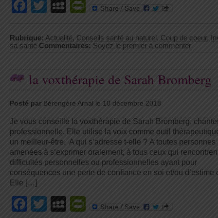
Facebook
Twitter
MySpace
PrintFriendly
Rubrique:
Actualité
,
Conseils santé au naturel
,
Coup de coeur
,
In
sa santé
Commentaires:
Soyez le premier à commenter
la voxthérapie de Sarah Bromberg
Posté par
Bérengère Arnal le 10 décembre 2018
Je vous conseille la voxthérapie de Sarah Bromberg, chant
professionnelle. Elle utilise la voix comme outil thérapeutiqu
un meilleur-être. A qui s’adresse t-elle ? A toutes personnes
amenées à s’exprimer oralement, à tous ceux qui rencontren
difficultés personnelles ou professionnelles ayant pour
conséquences une perte de confiance en soi et/ou d’estime d
Elle […]
Facebook
Twitter
MySpace
PrintFriendly