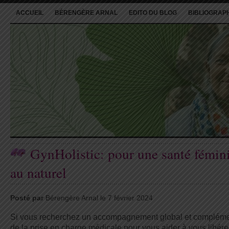
ACCUEIL
BÉRENGÈRE ARNAL
EDITO DU BLOG
BIBLIOGRAP
GynHolistic: pour une santé fémin
au naturel
Posté par
Bérengère Arnal le 7 février 2024
Si vous recherchez un accompagnement global et compléme
de la prise en charge médicale pour vous aider à vous libére