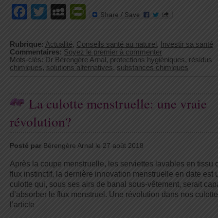
Facebook
Twitter
MySpace
PrintFriendly
Rubrique:
Actualité
,
Conseils santé au naturel
,
Investir sa santé
Commentaires:
Soyez le premier à commenter
Mots-clés:
Dr Bérengère Arnal
,
protections hygiéniques
,
résidus
chimiques
,
solutions alternatives
,
substances chimiques
La culotte menstruelle: une vraie
révolution?
Posté par
Bérengère Arnal le 27 août 2018
Après la coupe menstruelle, les serviettes lavables en tissu 
flux instinctif, la dernière innovation menstruelle en date est
culotte qui, sous ses airs de banal sous-vêtement, serait cap
d’absorber le flux menstruel. Une révolution dans nos culotte
l’article