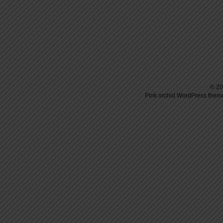
© 20
Pink orchid
WordPress
theme