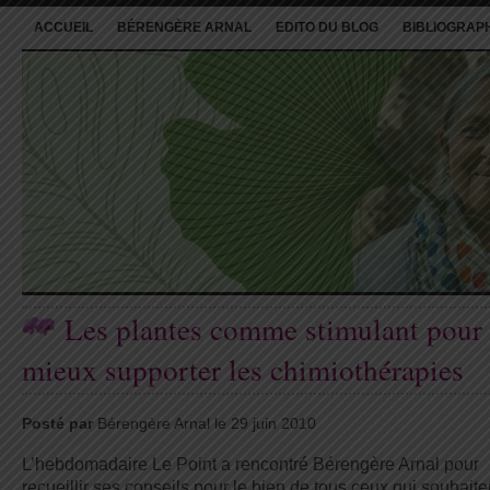
ACCUEIL
BÉRENGÈRE ARNAL
EDITO DU BLOG
BIBLIOGRAP
Les plantes comme stimulant pour
mieux supporter les chimiothérapies
Posté par
Bérengère Arnal le 29 juin 2010
L’hebdomadaire Le Point a rencontré Bérengère Arnal pour
recueillir ses conseils pour le bien de tous ceux qui souhaite