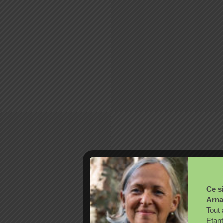
Ce si
Arna
Tout 
Etant