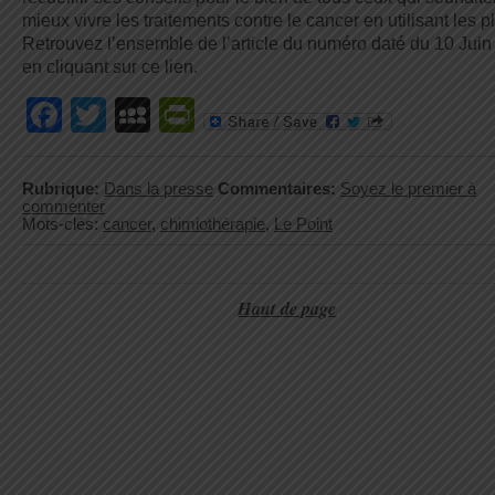
mieux vivre les traitements contre le cancer en utilisant les p
Retrouvez l’ensemble de l’article du numéro daté du 10 Jui
en cliquant sur ce lien.
Facebook
Twitter
MySpace
PrintFriendly
Rubrique:
Dans la presse
Commentaires:
Soyez le premier à
commenter
Mots-clés:
cancer
,
chimiothérapie
,
Le Point
Haut de page