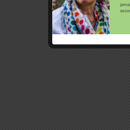
jama
assoc