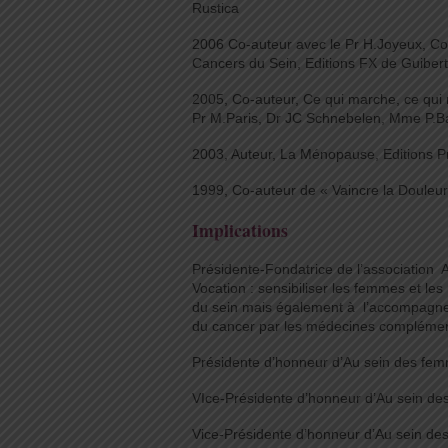
Rustica
2006 Co-auteur avec le Pr H.Joyeux, C
Cancers du Sein, Editions FX de Guibert
2005, Co-auteur, Ce qui marche, ce qui
Pr M.Paris, Dr JC Schnebelen, Mme P.Ba
2003, Auteur, La Ménopause, Editions Pr
1999, Co-auteur de « Vaincre la Douleur
Implications
Présidente-Fondatrice de l’association
Vocation : sensibiliser les femmes et l
du sein mais également à l’accompagne
du cancer par les médecines complémen
Présidente d’honneur d’Au sein des fe
VIce-Présidente d’honneur d’Au sein de
Vice-Présidente d’honneur d’Au sein de