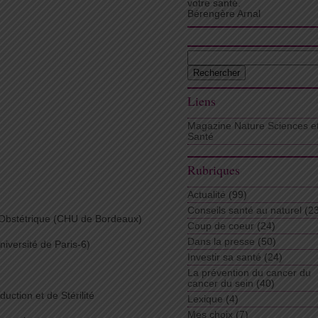
votre santé.
Bérengère Arnal
Rechercher :
Liens
Magazine Nature Sciences e
Santé
Rubriques
Actualité
(99)
Conseils santé au naturel
(23
Obstétrique (CHU de Bordeaux)
Coup de coeur
(24)
Dans la presse
(50)
iversité de Paris-6)
Investir sa santé
(24)
La prévention du cancer du
cancer du sein
(40)
uction et de Stérilité
Lexique
(4)
Mes choix
(7)