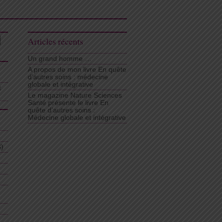
Articles récents
Un grand homme …
A propos de mon livre En quête
d’autres soins : médecine
globale et intégrative
t
Le magazine Nature Sciences
Santé présente le livre En
quête d’autres soins :
Médecine globale et intégrative
)