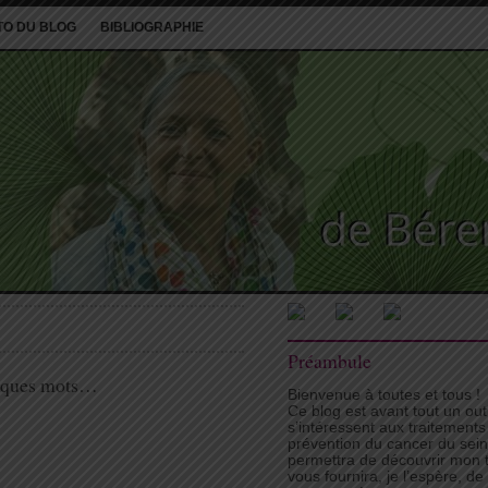
TO DU BLOG
BIBLIOGRAPHIE
Préambule
elques mots…
Bienvenue à toutes et tous !
Ce blog est avant tout un ou
s’intéressent aux traitements
prévention du cancer du sei
permettra de découvrir mon tr
vous fournira, je l’espère, d