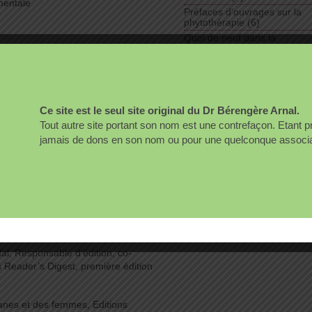
mentale
Préfaces d'ouvrages sur la
phytothérapie
(6)
Quoi de neuf dans la
phytothérapie
(8)
Témoignages
(7)
l, Editions Thierry Souccar
e cancer du sein et médecines
Ce site est le seul site original du Dr Bérengère Arnal.
Tout autre site portant son nom est une contrefaçon. Etant 
jamais de dons en son nom ou pour une quelconque associati
sans médicaments, Editions
Comment enrayer l’épidémie des
ions FX de Guibert, Prix 2009 du
ociation Nationale de Prévention
dal, Responsable d’édition, co-
ns Reader’s Digest, première édition
anes et des femmes, Editions