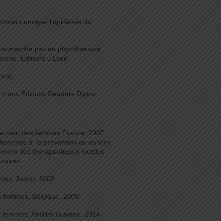
omment enrayer l’épidémie de
 ne marche pas en phytothérapie,
reau, Editions J Lyon
ivat
 » aux Editions Readers Digest
 Au sein des femmes France, 2007.
es hommes à la prévention du cancer
ment des thérapeutiques lourdes
taires.
mmes, Japon, 2008
s femmes, Belgique, 2009
s femmes, Antilles-Guyane, 2014