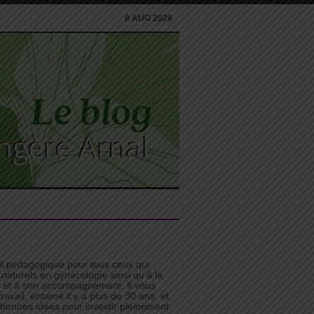
8 AUG 2026
til pédagogique pour tous ceux qui
 naturels en gynécologie ainsi qu’à la
n et à son accompagnement. Il vous
avail, entamé il y a plus de 30 ans, et
e bonnes idées pour investir pleinement