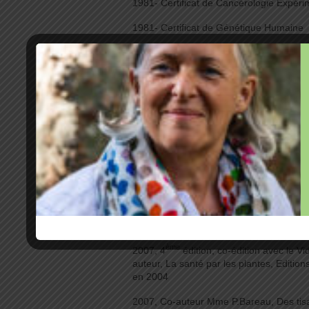
1981- Certificat de Cancérologie Expéri
1981- Certificat de Génétique Humaine
Publications
2015, Auteure, Le syndrome prémenstrue
2010, Co-auteur, Mme M.Laganier, guid
alternatives
2010, Co-auteur Mme C Mosca, 9 mois 
Hachette
2010, Co-auteur avec le Pr H.Joyeux, 
cancers du sein et des récidives ?, Edit
livre de la Prévention décerné par l’Ass
Médicale
ème
2007, 4
édition, co-édition avec le Vi
auteur, La santé par les plantes, Editio
en 2004
2007, Co-auteur Mme P.Bareau, Des tis