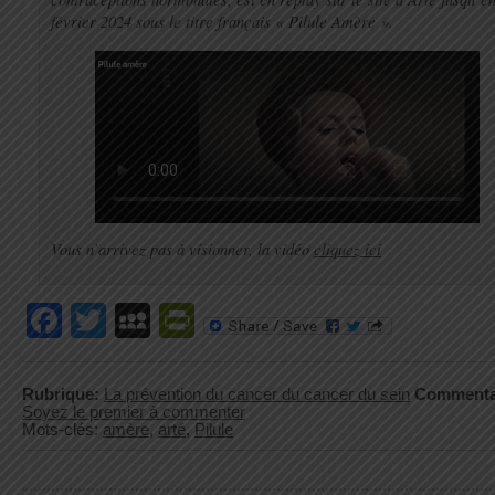
février 2024 sous le titre français « Pilule Amère ».
Vous n’arrivez pas à visionner, la vidéo
cliquez ici
Facebook
Twitter
MySpace
PrintFriendly
Rubrique:
La prévention du cancer du cancer du sein
Commenta
Soyez le premier à commenter
Mots-clés:
amère
,
arté
,
Pilule