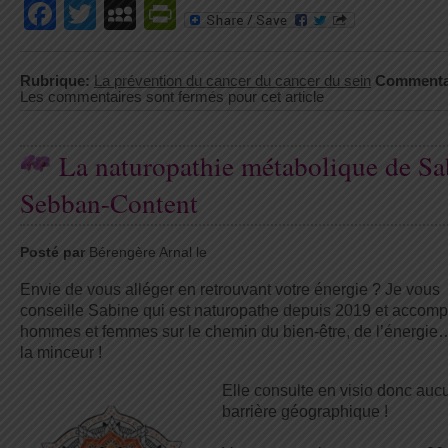
Facebook
Twitter
MySpace
PrintFriendly
Rubrique:
La prévention du cancer du cancer du sein
Commenta
Les commentaires sont fermés pour cet article
La naturopathie métabolique de Sa
Sebban-Content
Posté par
Bérengère Arnal le
Envie de vous alléger en retrouvant votre énergie ? Je vous
conseille Sabine qui est naturopathe depuis 2019 et accom
hommes et femmes sur le chemin du bien-être, de l’énergie
la minceur !
Elle consulte en visio donc auc
barrière géographique !