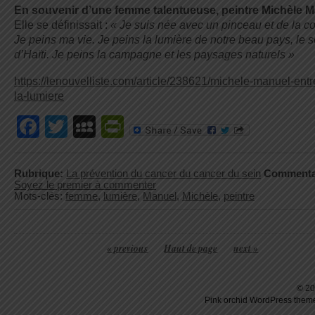
En souvenir d’une femme talentueuse, peintre Michèle M
Elle se définissait :
« Je suis née avec un pinceau et de la co
Je peins ma vie. Je peins la lumière de notre beau pays, le s
d’Haïti. Je peins la campagne et les paysages naturels »
https://lenouvelliste.com/article/238621/michele-manuel-ent
la-lumiere
Facebook
Twitter
MySpace
PrintFriendly
Rubrique:
La prévention du cancer du cancer du sein
Commenta
Soyez le premier à commenter
Mots-clés:
femme
,
lumière
,
Manuel
,
Michèle
,
peintre
« previous
Haut de page
next »
© 20
Pink orchid
WordPress
theme