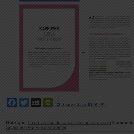
Facebook
Twitter
MySpace
PrintFriendly
Rubrique:
La prévention du cancer du cancer du sein
Commenta
Soyez le premier à commenter