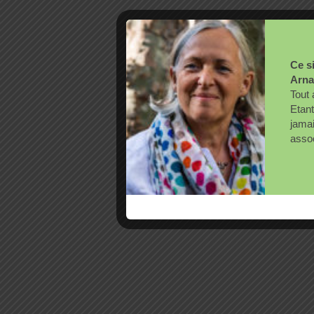
Ce si
Arna
Tout 
Etant
jama
assoc