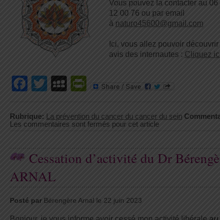
Vous pouvez la contacter au 06
12 00 76 ou par email
à
naturo45600@gmail.com
Ici, vous allez pouvoir découvrir
avis des internautes :
Cliquez ic
Facebook
Twitter
MySpace
PrintFriendly
Rubrique:
La prévention du cancer du cancer du sein
Commenta
Les commentaires sont fermés pour cet article
Cessation d’activité du Dr Bérengè
ARNAL
Posté par
Bérengère Arnal le 22 juin 2023
Bonjour, je vous informe avoir cessé mon activité libérale
au