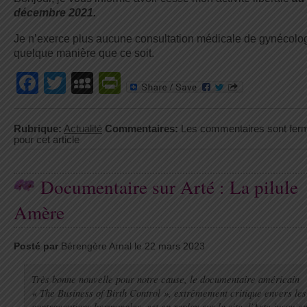
décembre 2021.
Je n’exerce plus aucune consultation médicale de gynécolo
quelque manière que ce soit.
Facebook
Twitter
MySpace
PrintFriendly
Rubrique:
Actualité
Commentaires:
Les commentaires sont fer
pour cet article
Documentaire sur Arté : La pilule
Amère
Posté par
Bérengère Arnal le 22 mars 2023
Très bonne nouvelle pour notre cause, le documentaire américain
« The Business of Birth Control », extrêmement critique envers les
contraceptions hormonales, est en replay sur le site d’Arte jusqu’e