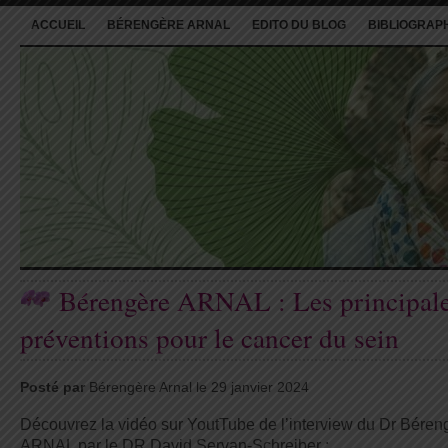
ACCUEIL
BÉRENGÈRE ARNAL
EDITO DU BLOG
BIBLIOGRAP
Bérengère ARNAL : Les principal
préventions pour le cancer du sein
Posté par
Bérengère Arnal le 29 janvier 2024
Découvrez la vidéo sur YoutTube de l’interview du Dr Béren
ARNAL par le DR David Servan-Schreiber :