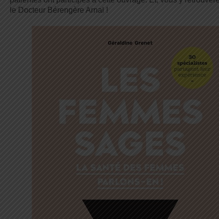
le Docteur Bérengère Arnal !