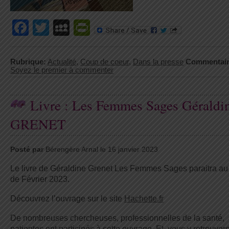
Facebook
Twitter
MySpace
PrintFriendly
Rubrique:
Actualité
,
Coup de coeur
,
Dans la presse
Commentair
Soyez le premier à commenter
Livre : Les Femmes Sages Géraldi
GRENET
Posté par
Bérengère Arnal le 16 janvier 2023
Le livre de Géraldine Grenet Les Femmes Sages paraitra au
de Février 2023.
Découvrez l’ouvrage sur le site
Hachette.fr
De nombreuses chercheuses, professionnelles de la santé,
patientes ont participés à cette ouvrage. Et, vous y retrouver