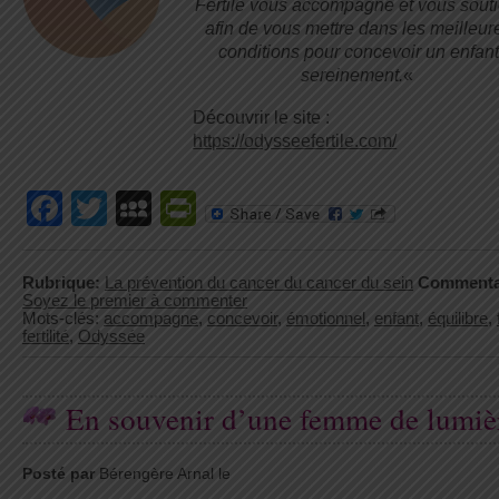
Fertile vous accompagne et vous souti
afin de vous mettre dans les meilleur
conditions pour concevoir un enfan
sereinement.
«
Découvrir le site :
https://odysseefertile.com/
Facebook
Twitter
MySpace
PrintFriendly
Rubrique:
La prévention du cancer du cancer du sein
Commenta
Soyez le premier à commenter
Mots-clés:
accompagne
,
concevoir
,
émotionnel
,
enfant
,
équilibre
,
fertilité
,
Odyssée
En souvenir d’une femme de lumiè
Posté par
Bérengère Arnal le