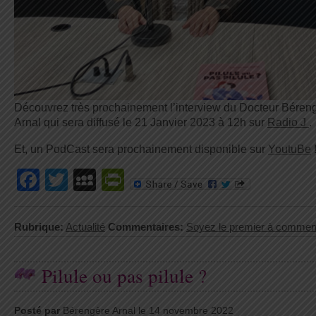
Découvrez très prochainement l’interview du Docteur Béren
Arnal qui sera diffusé le 21 Janvier 2023 à 12h sur
Radio J
.
Et, un PodCast sera prochainement disponible sur
YoutuBe
Facebook
Twitter
MySpace
PrintFriendly
Rubrique:
Actualité
Commentaires:
Soyez le premier à commen
Pilule ou pas pilule ?
Posté par
Bérengère Arnal le 14 novembre 2022