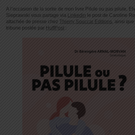
A l’occasion de la sortie de mon livre Pilule ou pas pilule, Elv
Sieprawski vous partage via
Linkedin
le post de Caroline R
attachée de presse chez
Thierry Souccar Editions
, ainsi que
tribune postée par
HuffPost
: