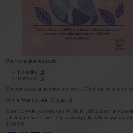
Pour consulter les posts :
Linkedin :
ici
HuffPost :
ici
Découvrez aussi un extrait du livre… C’est par ici :
Lire un ex
Voir la fiche du livre :
Cliquer ici
Dans ICI PARIS et repris par PUBLIC , découvrez un nouvel
article paru sur le livre :
https://www.public.fr/News/quoi-pour
1758355