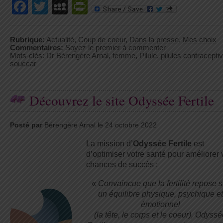
Facebook
Twitter
MySpace
PrintFriendly
Rubrique:
Actualité
,
Coup de coeur
,
Dans la presse
,
Mes choix
Commentaires:
Soyez le premier à commenter
Mots-clés:
Dr Bérengère Arnal
,
femme
,
Pilule
,
pilules contracepti
souccar
Découvrez le site Odyssée Fertile
Posté par
Bérengère Arnal le 24 octobre 2022
La mission d’
Odyssée Fertile
est
d’optimiser votre santé pour améliorer
chances de succès :
«
Convaincue que la fertilité repose s
un équilibre physique, psychique et
émotionnel
(la tête, le corps et le coeur), Odyss