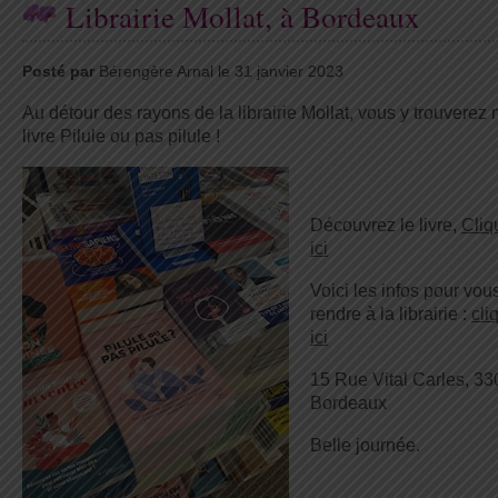
Librairie Mollat, à Bordeaux
Posté par
Bérengère Arnal le 31 janvier 2023
Au détour des rayons de la librairie Mollat, vous y trouverez
livre Pilule ou pas pilule !
Découvrez le livre,
Cliq
ici
Voici les infos pour vou
rendre à la librairie :
cli
ici
15 Rue Vital Carles, 3
Bordeaux
Belle journée.