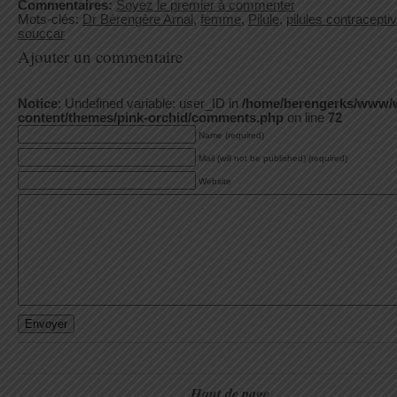
Commentaires:
Soyez le premier à commenter
Mots-clés:
Dr Bérengère Arnal
,
femme
,
Pilule
,
pilules contracepti
souccar
Ajouter un commentaire
Notice
: Undefined variable: user_ID in
/home/berengerks/www/
content/themes/pink-orchid/comments.php
on line
72
Name (required)
Mail (will not be published) (required)
Website
Haut de page