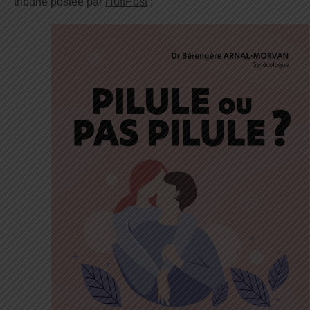
tribune postée par
HuffPost
: