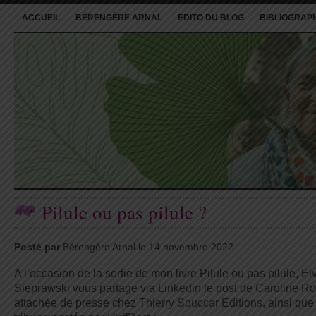
ACCUEIL
BÉRENGÈRE ARNAL
EDITO DU BLOG
BIBLIOGRAP
Pilule ou pas pilule ?
Posté par
Bérengère Arnal le 14 novembre 2022
A l’occasion de la sortie de mon livre Pilule ou pas pilule, Elv
Sieprawski vous partage via
Linkedin
le post de Caroline R
attachée de presse chez
Thierry Souccar Editions
, ainsi que