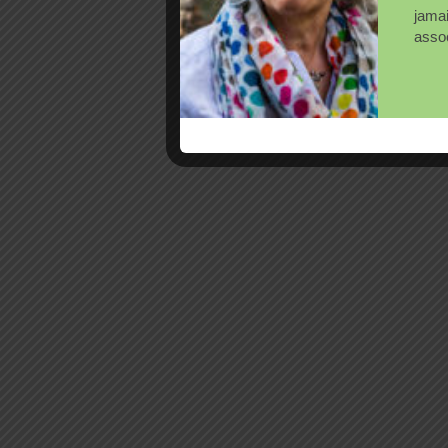
jama
assoc