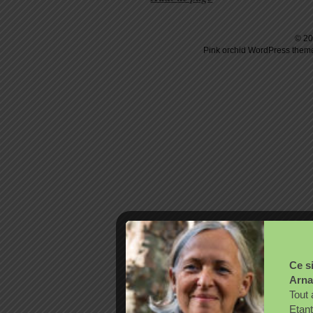
© 20
Pink orchid
WordPress
theme
Ce si
Arna
Tout 
Etant