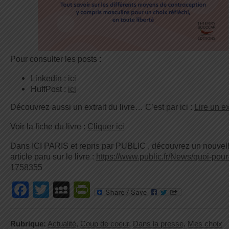
Pour consulter les posts :
Linkedin :
ici
HuffPost :
ici
Découvrez aussi un extrait du livre… C’est par ici :
Lire un ex
Voir la fiche du livre :
Cliquer ici
Dans ICI PARIS et repris par PUBLIC , découvrez un nouvel
article paru sur le livre :
https://www.public.fr/News/quoi-pour
1758355
Facebook
Twitter
MySpace
PrintFriendly
Rubrique:
Actualité
,
Coup de coeur
,
Dans la presse
,
Mes choix