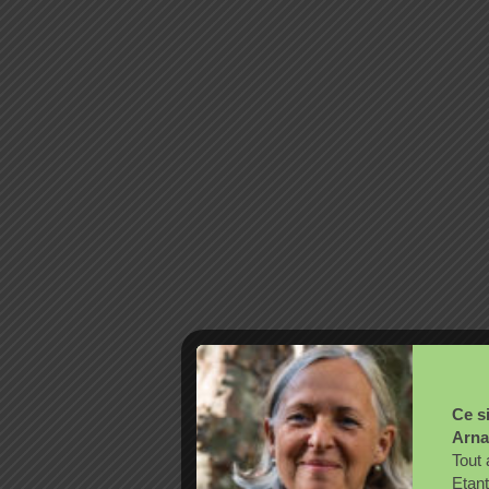
Ce si
Arna
Tout 
Etant