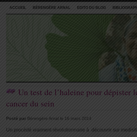
ACCUEIL
BÉRENGÈRE ARNAL
EDITO DU BLOG
BIBLIOGRAP
Un test de l’haleine pour dépister l
cancer du sein
Posté par
Bérengère Arnal le 16 mars 2014
Un procédé vraiment révolutionnaire à découvrir sur medisit