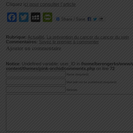
Cliquez i
ci pour consulter l’article
Facebook
Twitter
MySpace
PrintFriendly
Rubrique:
Actualité
,
La prévention du cancer du cancer du sein
Commentaires:
Soyez le premier à commenter
Ajouter un commentaire
Notice
: Undefined variable: user_ID in
/home/berengerks/www/
content/themes/pink-orchid/comments.php
on line
72
Name (required)
Mail (will not be published) (required)
Website