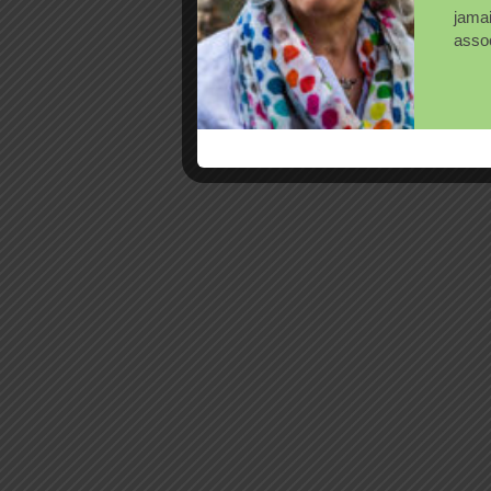
jama
assoc