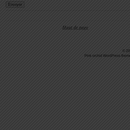
Haut de page
© 20
Pink orchid
WordPress
theme