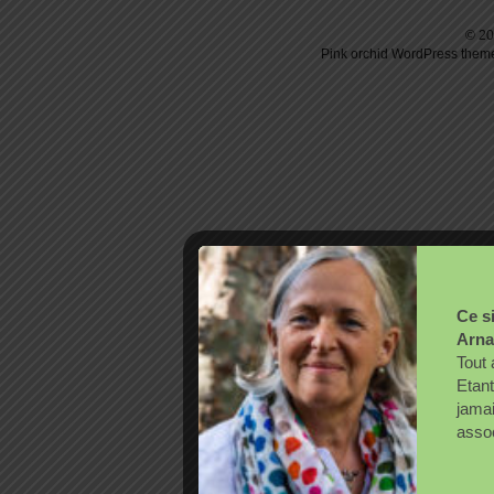
© 20
Pink orchid
WordPress
theme
Ce si
Arna
Tout 
Etant
jama
assoc