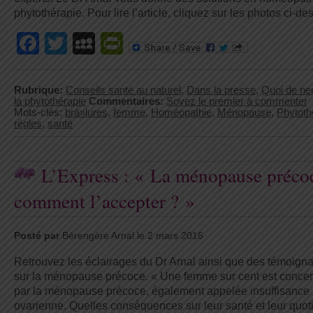
phytothérapie. Pour lire l’article, cliquez sur les photos ci-de
Facebook
Twitter
MySpace
PrintFriendly
Rubrique:
Conseils santé au naturel
,
Dans la presse
,
Quoi de ne
la phytothérapie
Commentaires:
Soyez le premier à commenter
Mots-clés:
brà»lures
,
femme
,
Homéopathie
,
Ménopause
,
Phytoth
règles
,
santé
L’Express : « La ménopause précoc
comment l’accepter ? »
Posté par
Bérengère Arnal le 2 mars 2016
Retrouvez les éclairages du Dr Arnal ainsi que des témoign
sur la ménopause précoce. « Une femme sur cent est conce
par la ménopause précoce, également appelée insuffisance
ovarienne. Quelles conséquences sur leur santé et leur quot