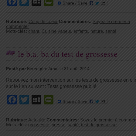
Facebook
Twitter
MySpace
PrintFriendly
Rubrique:
Coup de coeur
Commentaires:
Soyez le premier à
commenter
Mots-clés:
chant
,
Cuisine vapeur
,
enfants
,
nature
,
santé
le b.a.-ba du test de grossesse
Posté par
Bérengère Arnal le 31 août 2014
Retrouvez mon intervention sur les tests de grossesse en cl
sur le lien suivant : Tests grossesse publié
Facebook
Twitter
MySpace
PrintFriendly
Rubrique:
Actualité
Commentaires:
Soyez le premier à commen
Mots-clés:
grossesse
,
presse
,
santé
,
test de grossesse