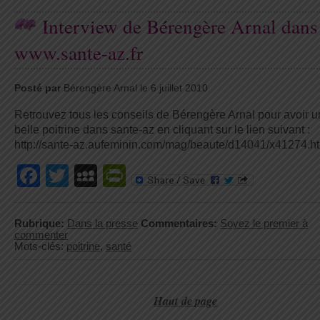
Interview de Bérengère Arnal dans
www.sante-az.fr
Posté par
Bérengère Arnal le 6 juillet 2010
Retrouvez tous les conseils de Bérengère Arnal pour avoir 
belle poitrine dans sante-az en cliquant sur le lien suivant :
http://sante-az.aufeminin.com/mag/beaute/d14041/x41274.h
Facebook
Twitter
MySpace
PrintFriendly
Rubrique:
Dans la presse
Commentaires:
Soyez le premier à
commenter
Mots-clés:
poitrine
,
santé
Haut de page