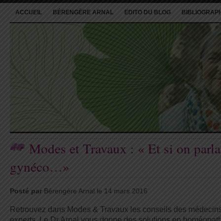
ACCUEIL
BÉRENGÈRE ARNAL
EDITO DU BLOG
BIBLIOGRAP
Modes et Travaux : « Et si on parla
gynéco…»
Posté par
Bérengère Arnal le 14 mars 2016
Retrouvez dans Modes & Travaux les conseils des médecin
experts. Le Dr Arnal vous donne des solutions en homéopath