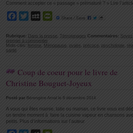
Comment accepter ce « passage » prématuré ? » Lire l’articl
Facebook
Twitter
MySpace
PrintFriendly
Rubrique:
Dans la presse
,
Témoignages
Commentaires:
Soyez 
premier à commenter
Mots-clés:
femme
,
Ménopause
,
ovaire
,
précoce
,
psychologie
,
règ
santé
Coup de coeur pour le livre de
Christine Bouguet-Joyeux
Posté par
Bérengère Arnal le 8 décembre 2014
A vous qui êtes mamie, tatie ou maman, ce livre vous est dé
un tendre moment à faire la cuisine vapeur en chansons av
petits. Plus d’informations sur l’auteur