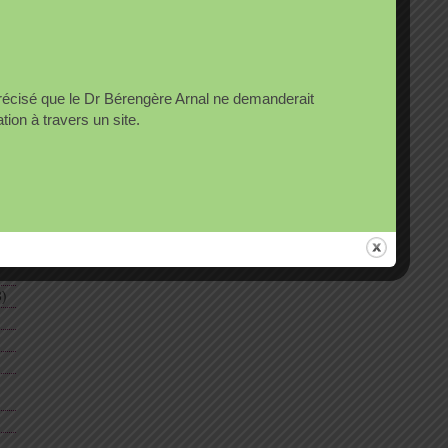
Articles récents
précisé que le Dr Bérengère Arnal ne demanderait
on à travers un site.
Un grand homme …
A propos de mon livre En quête
d’autres soins : médecine
globale et intégrative
t
Le magazine Nature Sciences
Santé présente le livre En
quête d’autres soins :
Médecine globale et intégrative
)