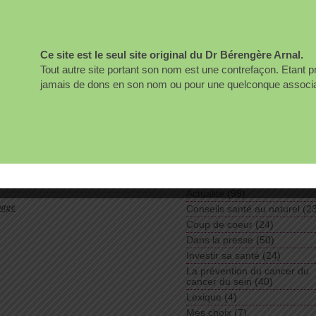
votre santé.
ré à la manupressure pour soulager
Bérengère Arnal
une femme, une femme d’un certain
beur et aux épreuves de la vie,
e, qui regardant l’auteuredessiner
Ce site est le seul site original du Dr Bérengère Arnal.
Rechercher :
 pendant un séjour en Haà¯ti, […]
Tout autre site portant son nom est une contrefaçon. Etant 
iendly
jamais de dons en son nom ou pour une quelconque associati
Liens
Magazine Nature Sciences e
rapie
Commentaires:
Soyez le premier à
Santé
Rubriques
Actualité
(99)
page
Conseils santé au naturel
(23
Coup de coeur
(24)
Dans la presse
(50)
Investir sa santé
(24)
La prévention du cancer du
cancer du sein
(40)
Lexique
(4)
Mes choix
(7)