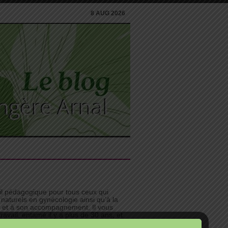
8 AUG 2026
til pédagogique pour tous ceux qui
 naturels en gynécologie ainsi qu’à la
n et à son accompagnement. Il vous
avail, entamé il y a plus de 30 ans, et
e bonnes idées pour investir pleinement