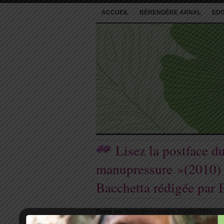
ACCUEIL
BÉRENGÈRE ARNAL
EDI
Lisez la postface du
manupressure »(2010) 
Bacchetta rédigée par 
Posté par
Bérengère Arnal le 7 juillet 2010