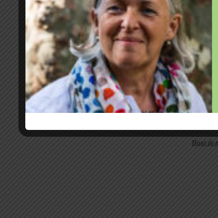
L’ouvrage de Colette Bacchetta consac
la douleur s’ouvre sur une dédicace à 
à¢ge, d’une nature robuste, forgée au la
digne, discrète, attentive et attentionné
ses planches et parfaire son manuscrit,
Facebook
Twitter
MySpace
PrintFr
Rubrique:
Préfaces d'ouvrages sur la phytothé
commenter
Mots-clés:
Pied
Haut de 