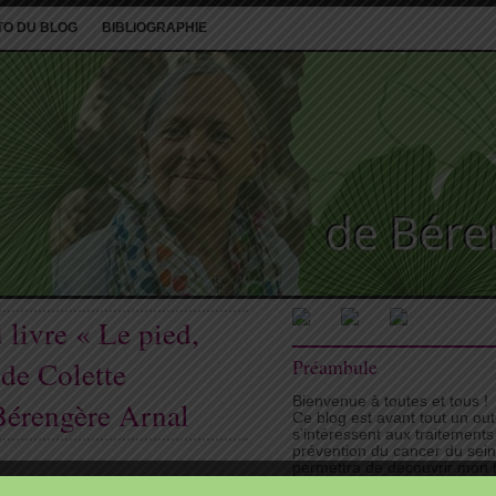
TO DU BLOG
BIBLIOGRAPHIE
 livre « Le pied,
de Colette
Préambule
Bienvenue à toutes et tous !
Bérengère Arnal
Ce blog est avant tout un ou
s’intéressent aux traitements
prévention du cancer du sei
permettra de découvrir mon tr
vous fournira, je l’espère, d