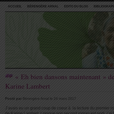
ACCUEIL
BÉRENGÈRE ARNAL
EDITO DU BLOG
BIBLIOGRAP
« Eh bien dansons maintenant » d
Karine Lambert
Posté par
Bérengère Arnal le 24 mars 2017
J’avais eu un grand coup de coeur à la lecture du premier 
de Karine Lambert. Lorsque son second roman est sorti, j’ai 