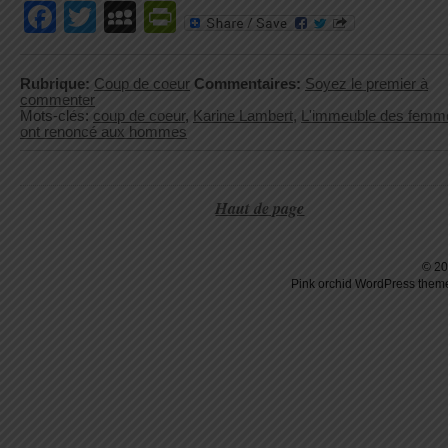
Facebook
Twitter
MySpace
PrintFriendly
Rubrique:
Coup de coeur
Commentaires:
Soyez le premier à
commenter
Mots-clés:
coup de coeur
,
Karine Lambert
,
L'immeuble des femm
ont renoncé aux hommes
Haut de page
© 20
Pink orchid
WordPress
theme