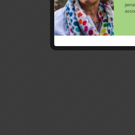
jama
assoc