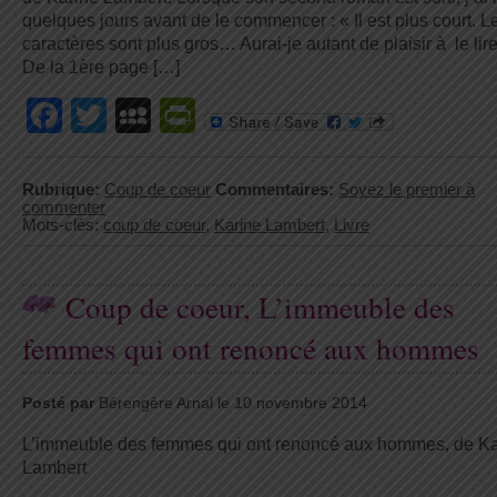
quelques jours avant de le commencer : « Il est plus court. L
caractères sont plus gros… Aurai-je autant de plaisir à le lir
De la 1ère page […]
Facebook
Twitter
MySpace
PrintFriendly
Rubrique:
Coup de coeur
Commentaires:
Soyez le premier à
commenter
Mots-clés:
coup de coeur
,
Karine Lambert
,
Livre
Coup de coeur, L’immeuble des
femmes qui ont renoncé aux hommes
Posté par
Bérengère Arnal le 10 novembre 2014
L’immeuble des femmes qui ont renoncé aux hommes, de Ka
Lambert