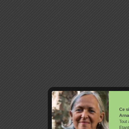
Ce si
Arna
Tout 
Etant