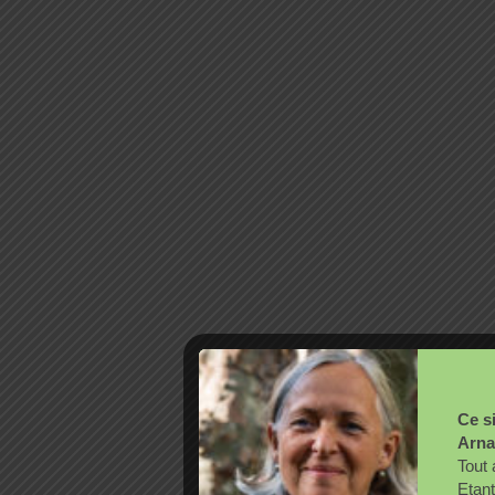
Ce si
Arna
Tout 
Etant