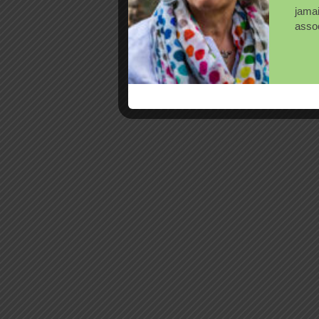
jama
assoc