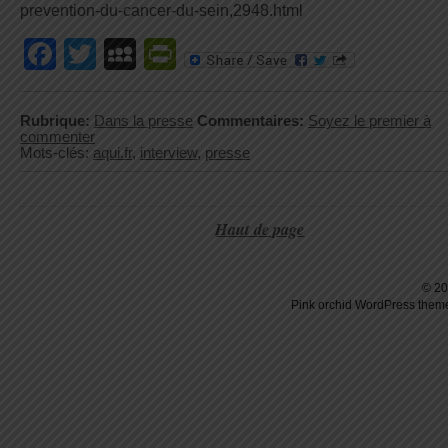
prevention-du-cancer-du-sein,2948.html
Facebook
Twitter
MySpace
PrintFriendly
Rubrique:
Dans la presse
Commentaires:
Soyez le premier à
commenter
Mots-clés:
aqui.fr
,
interview
,
presse
Haut de page
© 20
Pink orchid
WordPress
theme