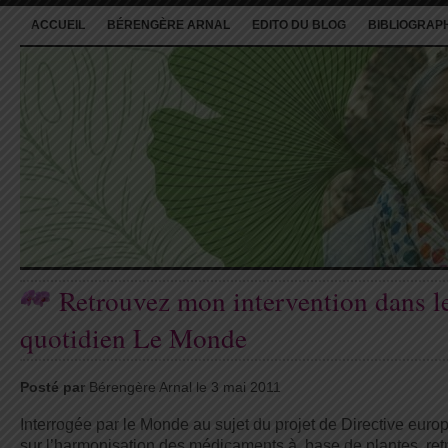
ACCUEIL
BÉRENGÈRE ARNAL
EDITO DU BLOG
BIBLIOGRAP
Retrouvez mon intervention dans l
quotidien Le Monde
Posté par
Bérengère Arnal le 3 mai 2011
Interrogée par le Monde au sujet du projet de Directive eur
sur l’harmonisation des médicaments à base de plantes, ret