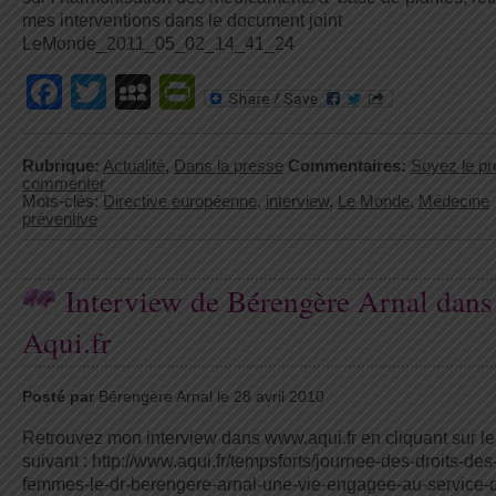
mes interventions dans le document joint
LeMonde_2011_05_02_14_41_24
Facebook
Twitter
MySpace
PrintFriendly
Rubrique:
Actualité
,
Dans la presse
Commentaires:
Soyez le pr
commenter
Mots-clés:
Directive européenne
,
interview
,
Le Monde
,
Médecine
préventive
Interview de Bérengère Arnal dans
Aqui.fr
Posté par
Bérengère Arnal le 28 avril 2010
Retrouvez mon interview dans www.aqui.fr en cliquant sur le
suivant : http://www.aqui.fr/tempsforts/journee-des-droits-des
femmes-le-dr-berengere-arnal-une-vie-engagee-au-service-d