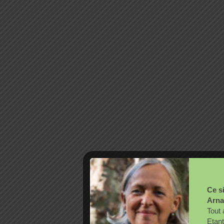
Ce si
Arna
Tout 
Etant