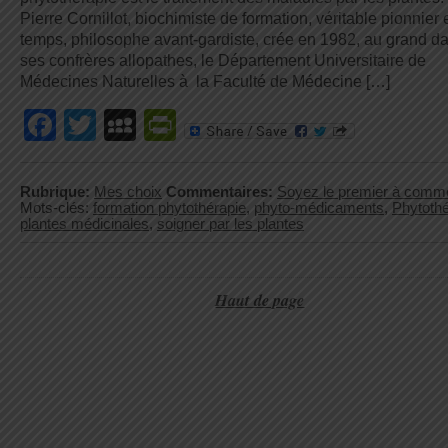
Pierre Cornillot, biochimiste de formation, véritable pionnier
temps, philosophe avant-gardiste, crée en 1982, au grand d
ses confrères allopathes, le Département Universitaire de
Médecines Naturelles à la Faculté de Médecine […]
Facebook
Twitter
MySpace
PrintFriendly
Rubrique:
Mes choix
Commentaires:
Soyez le premier à comm
Mots-clés:
formation phytothérapie
,
phyto-médicaments
,
Phytothé
plantes médicinales
,
soigner par les plantes
Haut de page