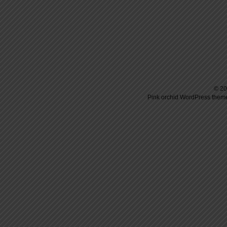
© 20
Pink orchid
WordPress
theme