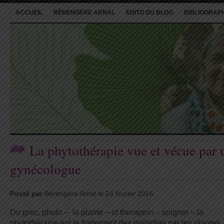
ACCUEIL
BÉRENGÈRE ARNAL
EDITO DU BLOG
BIBLIOGRAP
La phytothérapie vue et vécue par 
gynécologue
Posté par
Bérengère Arnal le 24 février 2016
Du grec, phuto – la plante – et therapein – soigner – la
phytothérapie est le traitement des maladies par les plantes.