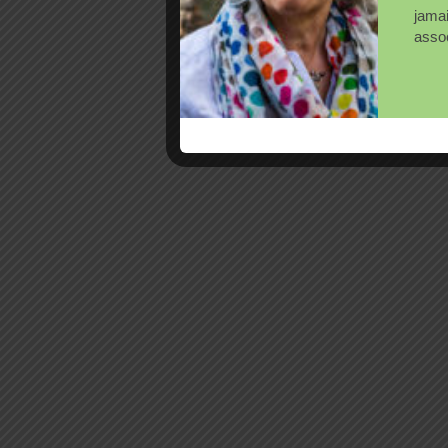
jama
assoc