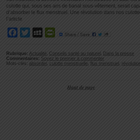
culotte qui, sous ses airs de banal sous-vêtement, serait cap
d’absorber le flux menstruel. Une révolution dans nos culotte
l’article
Facebook
Twitter
MySpace
PrintFriendly
Rubrique:
Actualité
,
Conseils santé au naturel
,
Dans la presse
Commentaires:
Soyez le premier à commenter
Mots-clés:
absorder
,
culotte menstruelle
,
flux menstruel
,
révolutio
Haut de page