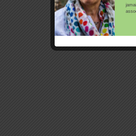
jama
assoc