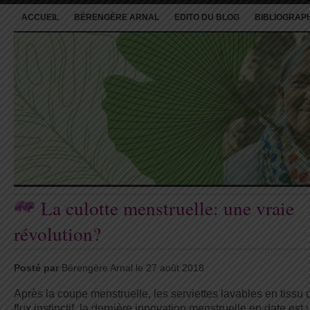
ACCUEIL
BÉRENGÈRE ARNAL
EDITO DU BLOG
BIBLIOGRAP
La culotte menstruelle: une vraie
révolution?
Posté par
Bérengère Arnal le 27 août 2018
Après la coupe menstruelle, les serviettes lavables en tissu 
flux instinctif, la dernière innovation menstruelle en date est