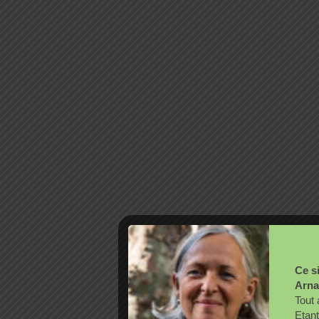
Ce si
Arna
Tout 
Etant