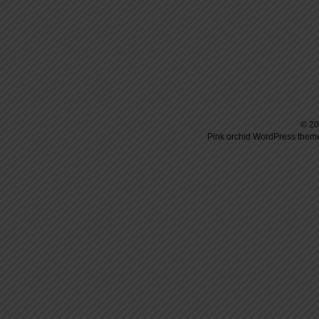
© 20
Pink orchid
WordPress
theme