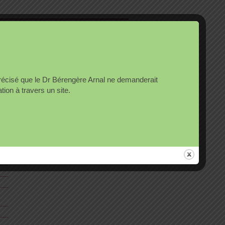
Articles récents
Un grand homme …
A propos de mon livre En quête
d’autres soins : médecine
précisé que le Dr Bérengère Arnal ne demanderait
globale et intégrative
t
on à travers un site.
Le magazine Nature Sciences
Santé présente le livre En
quête d’autres soins :
Médecine globale et intégrative
)