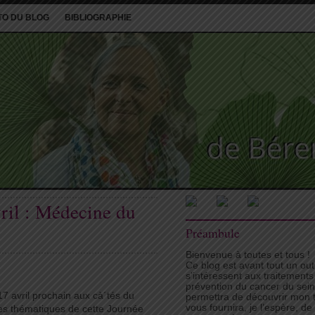
TO DU BLOG
BIBLIOGRAPHIE
ril : Médecine du
Préambule
Bienvenue à toutes et tous !
Ce blog est avant tout un ou
s’intéressent aux traitements
prévention du cancer du sei
7 avril prochain aux cà´tés du
permettra de découvrir mon tr
vous fournira, je l’espère, d
es thématiques de cette Journée