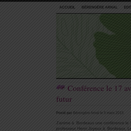
ACCUEIL
BÉRENGÈRE ARNAL
EDI
Conférence le 17 av
futur
Posté par
Bérengère Arnal le 5 mars 2015
J’anime à Bordeaux une conférence le 1
professeur Henri Joyeux à Bordeaux. L