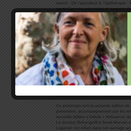
seront : De l’apiculteur à l’apithérapie :
santé Cancers prévention et supports t
tiendra de 8h00 à 18h30 au domaine du
Facebook
Twitter
MySpace
PrintFr
Rubrique:
Actualité
Commentaires:
Soyez le 
Mots-clés:
Anti-cancer
,
Anticancer
,
apiculture
,
a
Réédition de mon li
sein
Posté par
Bérengère Arnal le 20 février 2015
Ce printemps sort la seconde édition de 
prévention, accompagnement par les mé
nouvelle édition s’intitule « Anticancer 
Le docteur BeÌrengeÌ€re Arnal-Morvan et 
Laganier ont reÌuni dans cet ouvrage ac