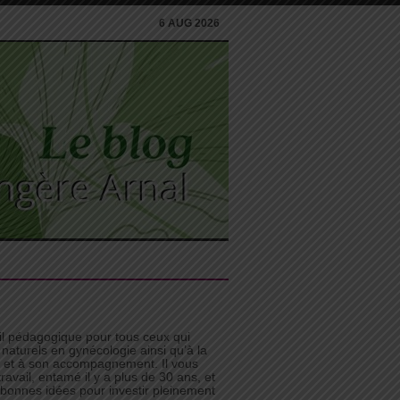
6 AUG 2026
til pédagogique pour tous ceux qui
 naturels en gynécologie ainsi qu’à la
n et à son accompagnement. Il vous
avail, entamé il y a plus de 30 ans, et
e bonnes idées pour investir pleinement