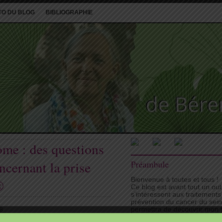
TO DU BLOG
BIBLIOGRAPHIE
me : des questions
ncernant la prise
Préambule
Bienvenue à toutes et tous !
®
Ce blog est avant tout un ou
s’intéressent aux traitements
prévention du cancer du sei
permettra de découvrir mon tr
18
vous fournira, je l’espère, d