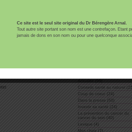
votre santé.
e a observé une augmentation
Bérengère Arnal
larés sous acétate de cyprotérone
té déclarés. Ce n’est pas rien. Plus
mmes prenant de l’acétate de
Ce site est le seul site original du Dr Bérengère Arnal.
Rechercher :
eurochirurgie ou […]
Tout autre site portant son nom est une contrefaçon. Etant 
iendly
jamais de dons en son nom ou pour une quelconque associati
Liens
Magazine Nature Sciences e
aires:
Soyez le premier à commenter
Santé
édicament
,
Androcur
,
ANSM
,
Dr
Rubriques
Actualité
(99)
page
Conseils santé au naturel
(23
Coup de coeur
(24)
Dans la presse
(50)
Investir sa santé
(24)
La prévention du cancer du
cancer du sein
(40)
Lexique
(4)
Mes choix
(7)