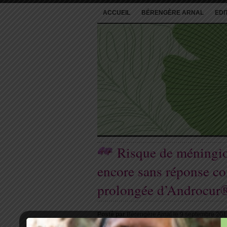
ACCUEIL
BÉRENGÈRE ARNAL
EDI
Risque de méningio
encore sans réponse co
prolongée d’Androcur
Posté par
Bérengère Arnal le 9 septembre 20