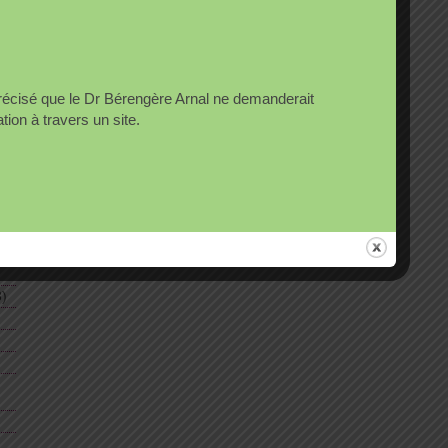
Articles récents
précisé que le Dr Bérengère Arnal ne demanderait
on à travers un site.
Un grand homme …
A propos de mon livre En quête
d’autres soins : médecine
globale et intégrative
t
Le magazine Nature Sciences
Santé présente le livre En
quête d’autres soins :
Médecine globale et intégrative
)