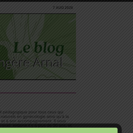
7 AUG 2026
til pédagogique pour tous ceux qui
 naturels en gynécologie ainsi qu’à la
n et à son accompagnement. Il vous
avail, entamé il y a plus de 30 ans, et
e bonnes idées pour investir pleinement