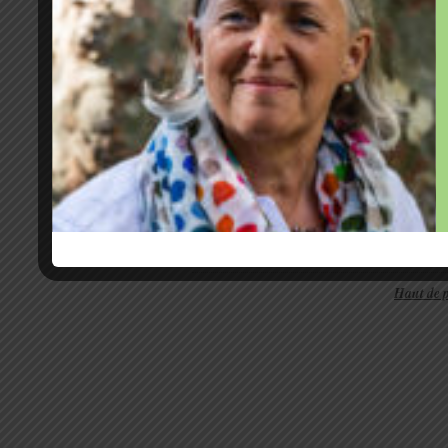
La base nationale de pharmacovigilanc
progressive de cas de méningiomes déc
depuis 2009. En juin 2018, 100 cas ont é
de 500 cas de méningiomes chez des fe
cyprotérone ont été pris en charge en n
Facebook
Twitter
MySpace
PrintFr
Rubrique:
Actualité
,
Investir sa santé
Comment
Mots-clés:
Agence Nationale de Sécurité du M
Bérengère Arnal
,
méningiome
Haut de 