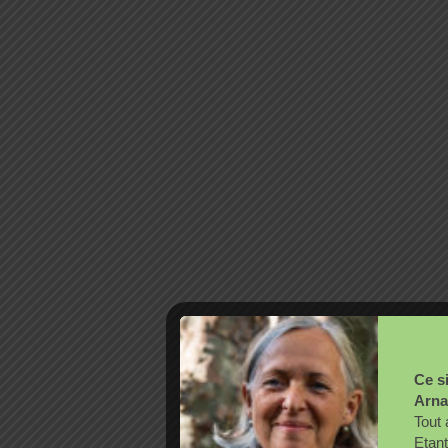
Ce si
Arna
Tout 
Etant