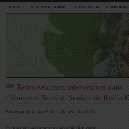
ACCUEIL
BÉRENGÈRE ARNAL
EDITO DU BLOG
BIBLIOGRAP
Retrouvez mon intervention dans
l’émission Santé et Société de Radio E
Posté par
Bérengère Arnal le 25 novembre 2010
Cliquez sur le player pour écouter l’émission