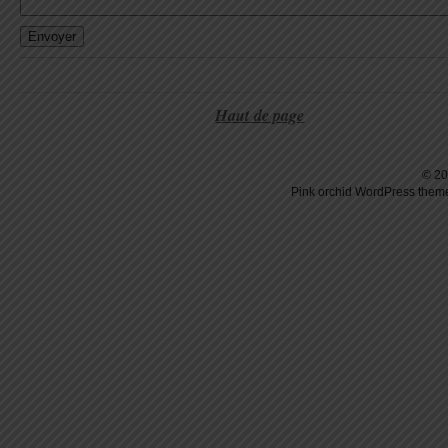
Haut de page
© 20
Pink orchid
WordPress
theme