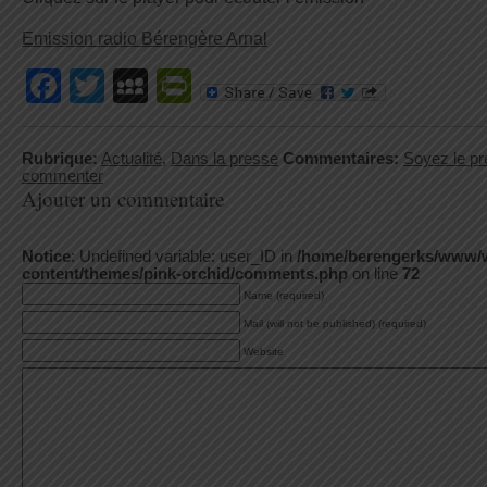
Emission radio Bérengère Arnal
Facebook
Twitter
MySpace
PrintFriendly
Rubrique:
Actualité
,
Dans la presse
Commentaires:
Soyez le pr
commenter
Ajouter un commentaire
Notice
: Undefined variable: user_ID in
/home/berengerks/www/
content/themes/pink-orchid/comments.php
on line
72
Name (required)
Mail (will not be published) (required)
Website