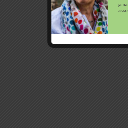
jama
assoc