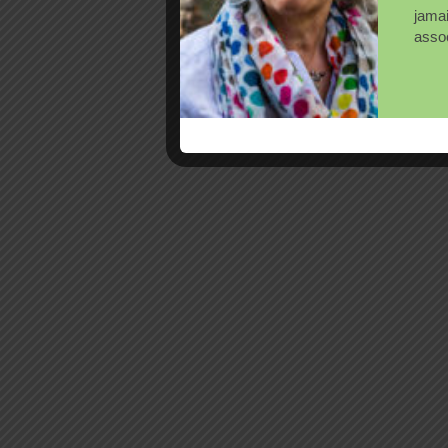
jama
assoc