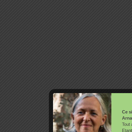
Ce si
Arna
Tout 
Etant