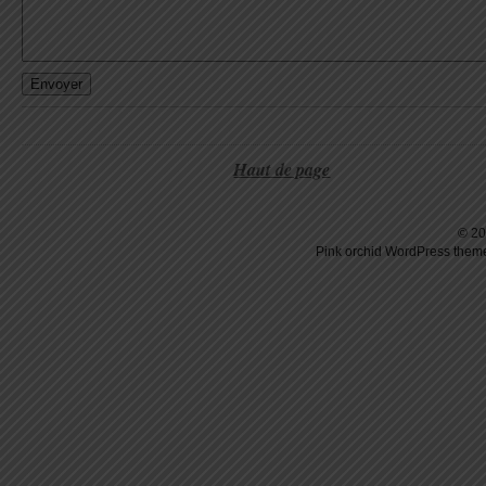
Haut de page
© 20
Pink orchid
WordPress
theme