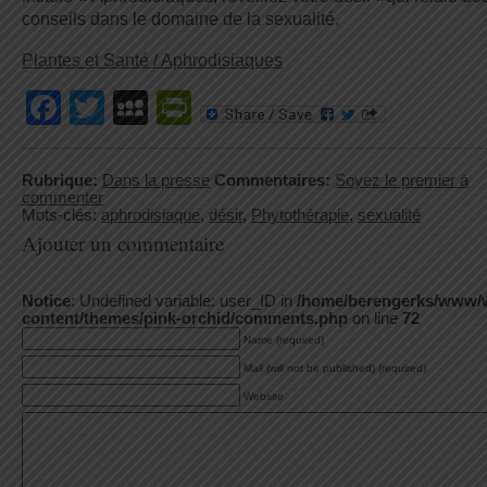
conseils dans le domaine de la sexualité.
Plantes et Santé / Aphrodisiaques
Facebook
Twitter
MySpace
PrintFriendly
Rubrique:
Dans la presse
Commentaires:
Soyez le premier à
commenter
Mots-clés:
aphrodisiaque
,
désir
,
Phytothérapie
,
sexualité
Ajouter un commentaire
Notice
: Undefined variable: user_ID in
/home/berengerks/www/
content/themes/pink-orchid/comments.php
on line
72
Name (required)
Mail (will not be published) (required)
Website