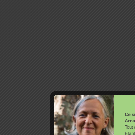
Ce si
Arna
Tout 
Etant