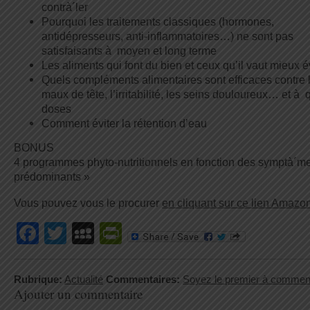
contrà´ler
Pourquoi les traitements classiques (hormones,
antidépresseurs, anti-inflammatoires…) ne sont pas
satisfaisants à moyen et long terme
Les aliments qui font du bien et ceux qu’il vaut mieux é
Quels compléments alimentaires sont efficaces contre 
maux de tête, l’irritabilité, les seins douloureux… et à 
doses
Comment éviter la rétention d’eau
BONUS
4 programmes phyto-nutritionnels en fonction des symptà´m
prédominants »
Vous pouvez vous le procurer
en cliquant sur ce lien Amazo
Facebook
Twitter
MySpace
PrintFriendly
Rubrique:
Actualité
Commentaires:
Soyez le premier à commen
Ajouter un commentaire