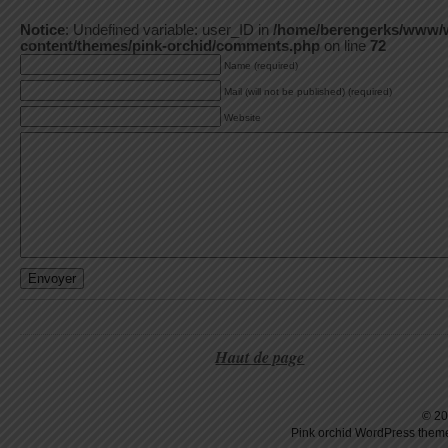
Notice
: Undefined variable: user_ID in
/home/berengerks/www/
content/themes/pink-orchid/comments.php
on line
72
Name (required)
Mail (will not be published) (required)
Website
Haut de page
© 20
Pink orchid
WordPress
theme