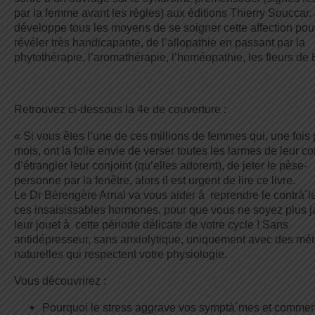
par la femme avant les règles) aux éditions Thierry Souccar. 
développe tous les moyens de se soigner cette affection pou
révéler très handicapante, de l’allopathie en passant par la
phytothérapie, l’aromathérapie, l’homéopathie, les fleurs d
Retrouvez ci-dessous la 4e de couverture :
« Si vous êtes l’une de ces millions de femmes qui, une fois 
mois, ont la folle envie de verser toutes les larmes de leur co
d’étrangler leur conjoint (qu’elles adorent), de jeter le pèse-
personne par la fenêtre, alors il est urgent de lire ce livre.
Le Dr Bérengère Arnal va vous aider à reprendre le contrà´l
ces insaisissables hormones, pour que vous ne soyez plus 
leur jouet à cette période délicate de votre cycle ! Sans
antidépresseur, sans anxiolytique, uniquement avec des mé
naturelles qui respectent votre physiologie.
Vous découvrirez :
Pourquoi le stress aggrave vos symptà´mes et commen