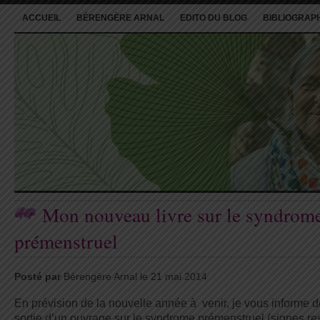
ACCUEIL
BÉRENGÈRE ARNAL
EDITO DU BLOG
BIBLIOGRAP
Mon nouveau livre sur le syndrom
prémenstruel
Posté par
Bérengère Arnal le 21 mai 2014
En prévision de la nouvelle année à venir, je vous informe d
sortie d’un ouvrage sur le syndrome prémenstruel (signes re