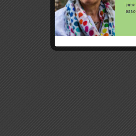
jama
assoc