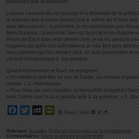
prétendant pas la remplacer.
Lorsque l’auteure de cet ouvrage m’a demandé de le préfacer,
ai répondu que d’autres étaient plus à même de le faire que
pour deux raisons : la première, je ne connaissais pas Ales
Moro Buronzo ; la seconde, bien qu’ayant écrit un chapitre su
Fleurs de Bach dans mon dernier livre, je ne les prescris p
Gageons qu’après ces sollicitations, je vais être plus attenti
mes patientes qui les utilisent déjà en auto-prescription et in
cet outil thérapeutique à ma pratique.
Quand Hahnemann et Bach se rejoignent :
« Un médecin doit être un ami de l’ordre, un homme d’amour
charité. » S. Hahnemann
« Pour ceux qui sont malades, la tranquillité d’esprit et l’har
avec l’à¢me sont la plus grande aide à la guérison. » E. Ba
Facebook
Twitter
MySpace
PrintFriendly
Rubrique:
Actualité
,
Préfaces d'ouvrages sur la phytothérapie
Commentaires:
Soyez le premier à commenter