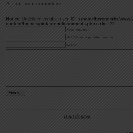
Ajouter un commentaire
Notice
: Undefined variable: user_ID in
/home/berengerks/www/
content/themes/pink-orchid/comments.php
on line
72
Name (required)
Mail (will not be published) (required)
Website
Haut de page