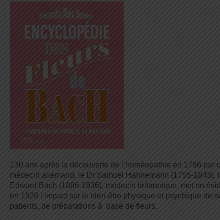
130 ans après la découverte de l’homéopathie en 1796 par 
médecin allemand, le Dr Samuel Hahnemann (1755-1843), l
Edward Bach (1886-1936), médecin britannique, met en évi
en 1928 l’impact sur le bien-être physique et psychique de s
patients, de préparations à base de fleurs.