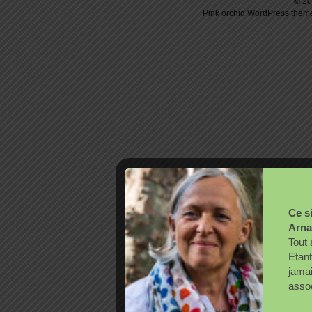
© 20
Pink orchid
WordPress
theme
Ce si
Arna
Tout 
Etant
jama
assoc