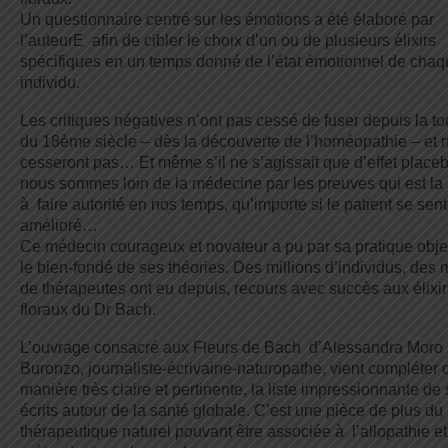
Un questionnaire centré sur les émotions a été élaboré par
l’auteurE afin de cibler le choix d’un ou de plusieurs élixirs
spécifiques en un temps donné de l’état émotionnel de cha
individu.
Les critiques négatives n’ont pas cessé de fuser depuis la tou
du 18ème siècle – dès la découverte de l’homéopathie – et 
cesseront pas… Et même s’il ne s’agissait que d’effet placeb
nous sommes loin de la médecine par les preuves qui est la
à faire autorité en nos temps, qu’importe si le patient se sent
amélioré…
Ce médecin courageux et novateur a pu par sa pratique obje
le bien-fondé de ses théories. Des millions d’individus, des m
de thérapeutes ont eu depuis, recours avec succès aux élixir
floraux du Dr Bach.
L’ouvrage consacré aux Fleurs de Bach d’Alessandra Moro
Buronzo, journaliste-écrivaine-naturopathe, vient compléter 
manière très claire et pertinente, la liste impressionnante de
écrits autour de la santé globale. C’est une pièce de plus du
thérapeutique naturel pouvant être associée à l’allopathie et