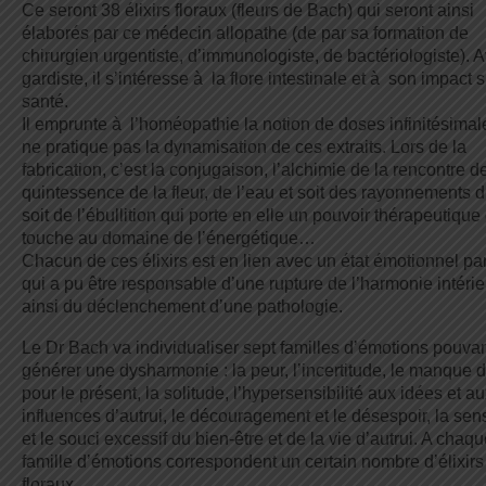
Ce seront 38 élixirs floraux (fleurs de Bach) qui seront ainsi
élaborés par ce médecin allopathe (de par sa formation de
chirurgien urgentiste, d’immunologiste, de bactériologiste). A
gardiste, il s’intéresse à la flore intestinale et à son impact s
santé.
Il emprunte à l’homéopathie la notion de doses infinitésima
ne pratique pas la dynamisation de ces extraits. Lors de la
fabrication, c’est la conjugaison, l’alchimie de la rencontre de
quintessence de la fleur, de l’eau et soit des rayonnements d
soit de l’ébullition qui porte en elle un pouvoir thérapeutique
touche au domaine de l’énergétique…
Chacun de ces élixirs est en lien avec un état émotionnel par
qui a pu être responsable d’une rupture de l’harmonie intérie
ainsi du déclenchement d’une pathologie.
Le Dr Bach va individualiser sept familles d’émotions pouva
générer une dysharmonie : la peur, l’incertitude, le manque d’
pour le présent, la solitude, l’hypersensibilité aux idées et a
influences d’autrui, le découragement et le désespoir, la sens
et le souci excessif du bien-être et de la vie d’autrui. A chaq
famille d’émotions correspondent un certain nombre d’élixirs
floraux.