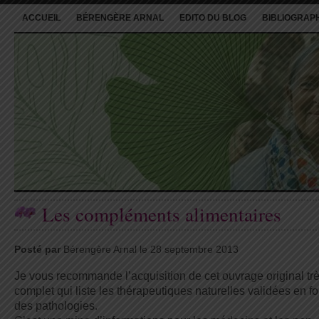
ACCUEIL
BÉRENGÈRE ARNAL
EDITO DU BLOG
BIBLIOGRAP
Les compléments alimentaires
Posté par
Bérengère Arnal le 28 septembre 2013
Je vous recommande l’acquisition de cet ouvrage original tr
complet qui liste les thérapeutiques naturelles validées en f
des pathologies.