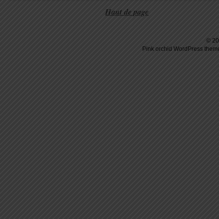
Haut de page
© 20
Pink orchid
WordPress
theme