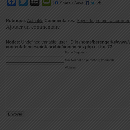
Facebook
Twitter
MySpace
PrintFriendly
Rubrique:
Actualité
Commentaires:
Soyez le premier à commen
Ajouter un commentaire
Notice
: Undefined variable: user_ID in
/home/berengerks/www/
content/themes/pink-orchid/comments.php
on line
72
Name (required)
Mail (will not be published) (required)
Website