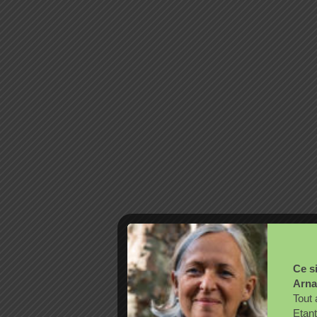
Ce si
Arna
Tout 
Etant