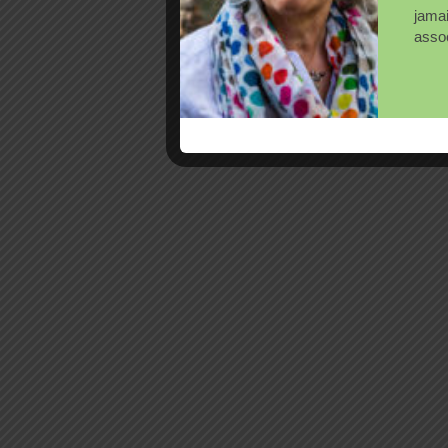
jama
assoc