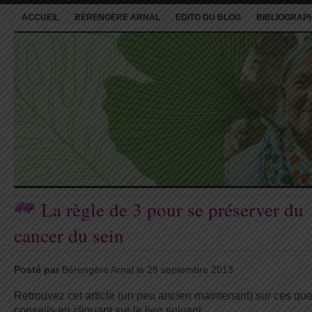
ACCUEIL
BÉRENGÈRE ARNAL
EDITO DU BLOG
BIBLIOGRAP
La règle de 3 pour se préserver du
cancer du sein
Posté par
Bérengère Arnal le 28 septembre 2013
Retrouvez cet article (un peu ancien maintenant) sur ces qu
conseils en cliquant sur le lien suivant