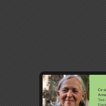
Ce si
Arna
Tout 
Etant