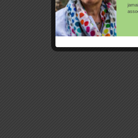
jama
assoc