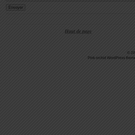
Haut de page
© 20
Pink orchid
WordPress
theme