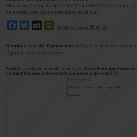
http://www.ladepeche.fr/article/2013/07/19/1674506-agen-ca
sein-regle-trois-selon-berangere-arnal.html
Facebook
Twitter
MySpace
PrintFriendly
Rubrique:
Actualité
Commentaires:
Soyez le premier à commen
Ajouter un commentaire
Notice
: Undefined variable: user_ID in
/home/berengerks/www/
content/themes/pink-orchid/comments.php
on line
72
Name (required)
Mail (will not be published) (required)
Website