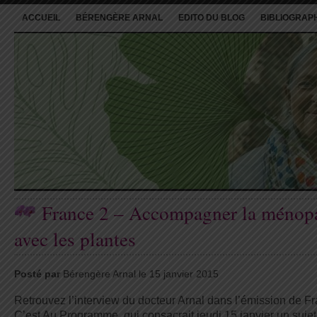
ACCUEIL
BÉRENGÈRE ARNAL
EDITO DU BLOG
BIBLIOGRAP
France 2 – Accompagner la ménop
avec les plantes
Posté par
Bérengère Arnal le 15 janvier 2015
Retrouvez l’interview du docteur Arnal dans l’émission de F
C’est Au Programme, qui consacrait jeudi 15 janvier un suje