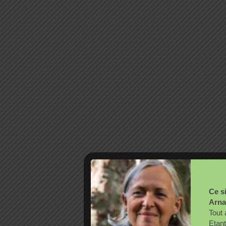
Ce si
Arna
Tout 
Etant