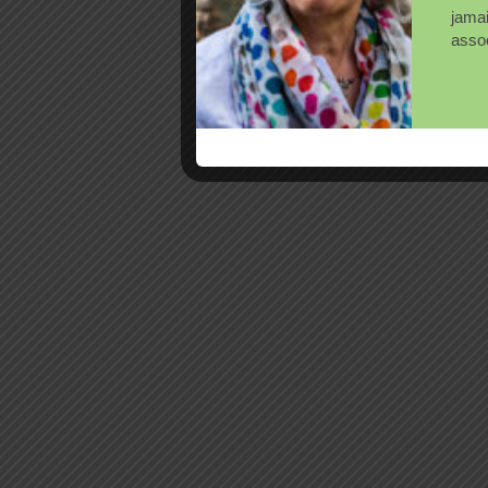
jama
assoc