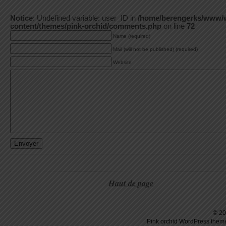
Notice
: Undefined variable: user_ID in
/home/berengerks/www/
content/themes/pink-orchid/comments.php
on line
72
Name (required)
Mail (will not be published) (required)
Website
Haut de page
© 20
Pink orchid
WordPress
theme