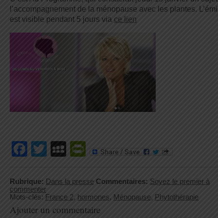
l’accompagnement de la ménopause avec les plantes. L’émi
est visible pendant 5 jours via
ce lien
Facebook
Twitter
MySpace
PrintFriendly
Rubrique:
Dans la presse
Commentaires:
Soyez le premier à
commenter
Mots-clés:
France 2
,
hormones
,
Ménopause
,
Phytothérapie
Ajouter un commentaire