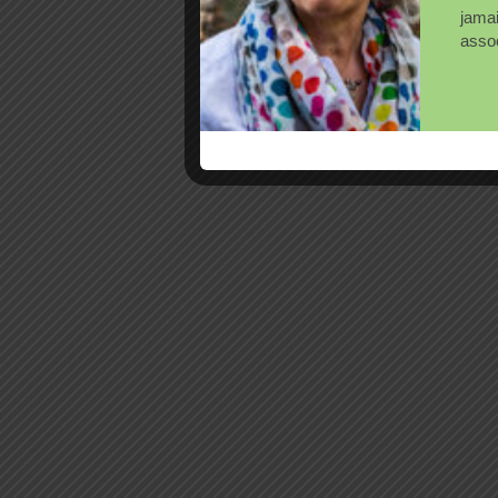
jama
assoc