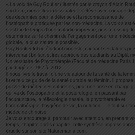
« La voix de Guy Roulier (illustrée par le crayon d’Alain Roul
son frère, merveilleux dessinateur) s’élève avec courage de
des décennies pour la défense et la reconnaissance de
l’ostéopathie pratiquée par les non-médecins. La voix s’est ér
s’est tue le temps d’une maladie imprévue, puis a ressurgi f
déterminée sur le chemin de l’engagement pour une médeci
globale, la plus naturelle possible.
Guy Roulier fut un étudiant modeste, cachant ses talents pui
intervenant brillant et très apprécié des étudiants au Diplà´m
Universitaire de Phytothérapie (Faculté de médecine Paris 
j’ai dirigé de 1997 à 2012.
Il nous livre le travail d’une vie autour de la santé de la femm
lu et relu ce guide de la santé durable au féminin. Il propose
puzzle de médecines naturelles, pour une prise en charge g
qui va de l’ostéopathie et la posturologie, en passant par
l’acupuncture, la réflexologie nasale, la phytothérapie et
l’aromathérapie, l’hygiène de vie, la nutrition… le tout sur fo
médecine chinoise.
Je vous encourage à parcourir avec attention, en prenant vo
temps, chapitre après chapitre, cette synthèse impressionnan
érudite sur son site Naturemania.com.