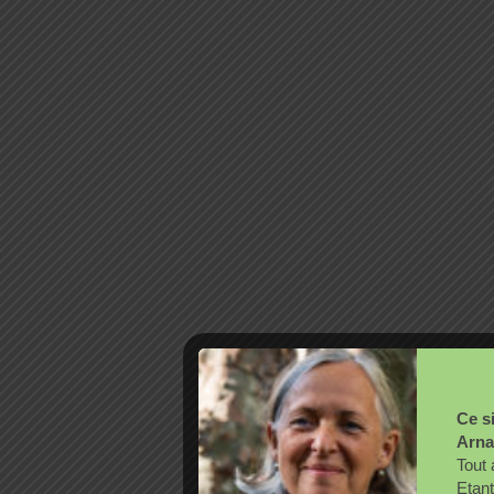
Ce si
Arna
Tout 
Etant