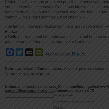
L’interactivité avec son auteur est possible et nécessaire pou
enrichir et embellir ce travail. Car il nous faut sans cesse no
remettre en cause, la perfection est à atteindre, loin, au bout
chemin… Mais nous sommes sur ce chemin. »
« Je tiens à mon imperfection comme à ma raison d’être. » 
France
« Nulle pierre ne peut être polie sans friction, nul homme ne
parfaire son expérience sans épreuve. » Confucius
Facebook
Twitter
MySpace
PrintFriendly
Rubrique:
Actualité
Commentaires:
Soyez le premier à commen
Ajouter un commentaire
Notice
: Undefined variable: user_ID in
/home/berengerks/www/
content/themes/pink-orchid/comments.php
on line
72
Name (required)
Mail (will not be published) (required)
Website