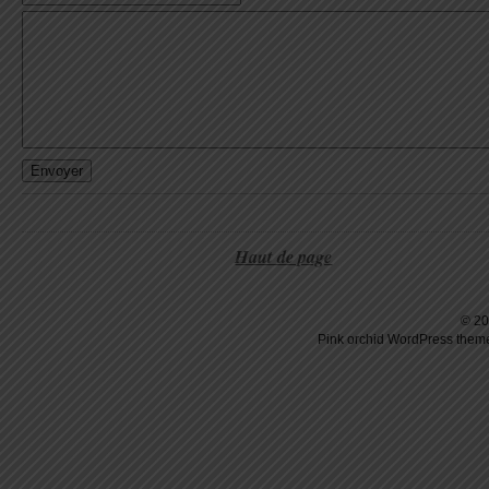
Haut de page
© 20
Pink orchid
WordPress
theme