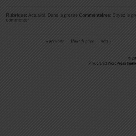
Rubrique:
Actualité
,
Dans la presse
Commentaires:
Soyez le pr
commenter
« previous
Haut de page
next »
© 20
Pink orchid
WordPress
theme