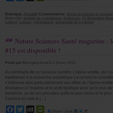
Rubrique:
Actualité
Commentaires:
Soyez le premier à commen
Mots-clés:
acétate de cyprotérone
,
Androcure
,
Dr Bérengère Arna
Lutényl
,
Lutéran
,
méningiome
,
progestatif de synthèse
Nature Sciences Santé magazine : l
#15 est disponible !
Posté par
Bérengère Arnal le 2 février 2019
Au sommaire de ce nouveau numéro: L’épine-vinette, de l’u
traditionnel à la recherche scientifique La recherche scientif
s’intéresse plus particulièrement aux effets de l’épine-vinette
résistance à l’insuline et le profil lipidique ainsi qu’à ceux de
berbérine, un de ses principes actifs le plus connu et le plus 
Carence en iode & […]
Facebook
Twitter
MySpace
PrintFriendly