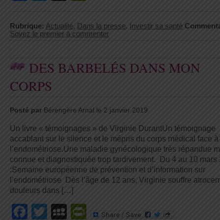
Rubrique:
Actualité
,
Dans la presse
,
Investir sa santé
Commenta
Soyez le premier à commenter
DES BARBELÉS DANS MON
CORPS
Posté par
Bérengère Arnal le 2 janvier 2019
Un livre « témoignages » de Virginie DurantUn témoignage
accablant sur le silence et le mépris du corps médical face à
l’endométriose.Une maladie gynécologique très répandue m
connue et diagnostiquée trop tardivement. Du 4 au 10 mars
:Semaine européenne de prévention et d’information sur
l’endométriose Dès l’âge de 12 ans, Virginie souffre atroce
douleurs dans […]
Facebook
Twitter
MySpace
PrintFriendly