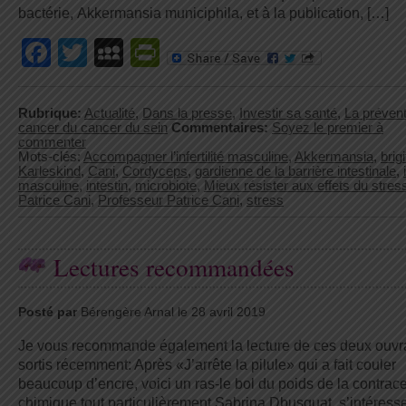
bactérie, Akkermansia municiphila, et à la publication, […]
Facebook
Twitter
MySpace
PrintFriendly
Rubrique:
Actualité
,
Dans la presse
,
Investir sa santé
,
La prévent
cancer du cancer du sein
Commentaires:
Soyez le premier à
commenter
Mots-clés:
Accompagner l’infertilité masculine
,
Akkermansia
,
brigi
Karleskind
,
Cani
,
Cordyceps
,
gardienne de la barrière intestinale
,
masculine
,
intestin
,
microbiote
,
Mieux résister aux effets du stres
Patrice Cani
,
Professeur Patrice Cani
,
stress
Lectures recommandées
Posté par
Bérengère Arnal le 28 avril 2019
Je vous recommande également la lecture de ces deux ouv
sortis récemment: Après «J’arrête la pilule» qui a fait couler
beaucoup d’encre, voici un ras-le bol du poids de la contrac
chimique tout particulièrement Sabrina Dbusquat, s’intéress