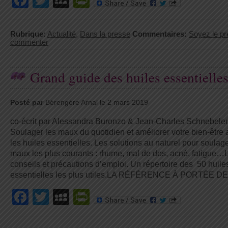
Facebook
Twitter
MySpace
PrintFriendly
Rubrique:
Actualité
,
Dans la presse
Commentaires:
Soyez le pr
commenter
Grand guide des huiles essentielle
Posté par
Bérengère Arnal le 2 mars 2019
co-écrit par Alessandra Buronzo & Jean-Charles Schnebele
Soulager les maux du quotidien et améliorer votre bien-être
les huiles essentielles. Les solutions au naturel pour soulag
maux les plus courants : rhume, mal de dos, acné, fatigue…
conseils et précautions d’emploi. Un répertoire des 50 huile
essentielles les plus utiles.LA RÉFÉRENCE À PORTÉE DE
Facebook
Twitter
MySpace
PrintFriendly