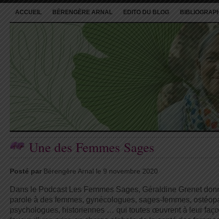
ACCUEIL
BÉRENGÈRE ARNAL
EDITO DU BLOG
BIBLIOGRAP
Une des Femmes Sages
Posté par
Bérengère Arnal le 9 novembre 2020
Dans le Podcast Les Femmes Sages, Géraldine Grenet donn
parole à des femmes, gynécologues, sages-femmes, ostéop
psychologues, historiennes … qui toutes œuvrent à leur faç