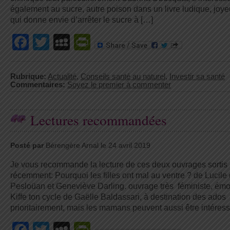
également au sucre, autre poison dans un livre ludique, joye
qui donne envie d’arrêter le sucre à […]
Facebook
Twitter
MySpace
PrintFriendly
Rubrique:
Actualité
,
Conseils santé au naturel
,
Investir sa santé
Commentaires:
Soyez le premier à commenter
Lectures recommandées
Posté par
Bérengère Arnal le 24 avril 2019
Je vous recommande la lecture de ces deux ouvrages sortis
récemment: Pourquoi les filles ont mal au ventre ? de Lucile
Pesloüan et Geneviève Darling. ouvrage très féministe, ém
Kiffe ton cycle de Gaëlle Baldassari, à destination des ados
prioritairement, mais les mamans peuvent aussi être intéres