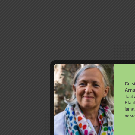
Ce si
Arna
Tout 
Etant
jama
assoc