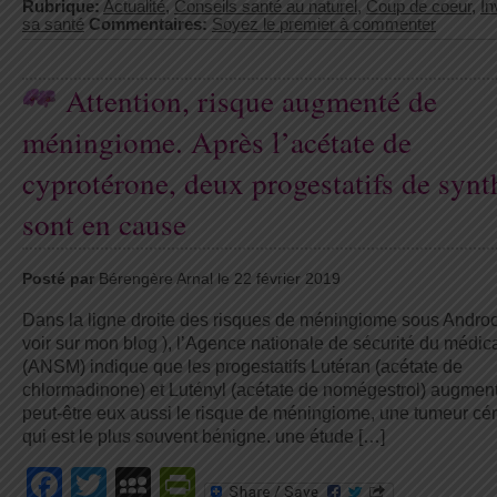
Rubrique:
Actualité
,
Conseils santé au naturel
,
Coup de coeur
,
In
sa santé
Commentaires:
Soyez le premier à commenter
Attention, risque augmenté de
méningiome. Après l’acétate de
cyprotérone, deux progestatifs de synt
sont en cause
Posté par
Bérengère Arnal le 22 février 2019
Dans la ligne droite des risques de méningiome sous Andro
voir sur mon blog ), l’Agence nationale de sécurité du médi
(ANSM) indique que les progestatifs Lutéran (acétate de
chlormadinone) et Lutényl (acétate de nomégestrol) augment
peut-être eux aussi le risque de méningiome, une tumeur cé
qui est le plus souvent bénigne. une étude […]
Facebook
Twitter
MySpace
PrintFriendly