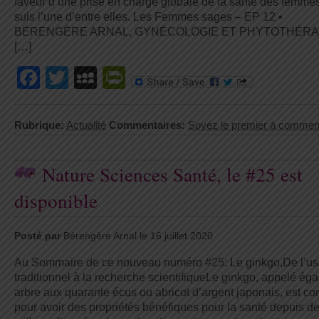
faveur d’une prise en charge globale de la santé des femmes
suis l’une d’entre elles. Les Femmes sages – EP 12 •
BÉRENGÈRE ARNAL, GYNÉCOLOGIE ET PHYTOTHÉRA
[…]
Facebook
Twitter
MySpace
PrintFriendly
Rubrique:
Actualité
Commentaires:
Soyez le premier à commen
Nature Sciences Santé, le #25 est
disponible
Posté par
Bérengère Arnal le 16 juillet 2020
Au Sommaire de ce nouveau numéro #25: Le ginkgo,De l’u
traditionnel à la recherche scientifiqueLe ginkgo, appelé ég
arbre aux quarante écus ou abricot d’argent japonais, est c
pour avoir des propriétés bénéfiques pour la santé depuis d