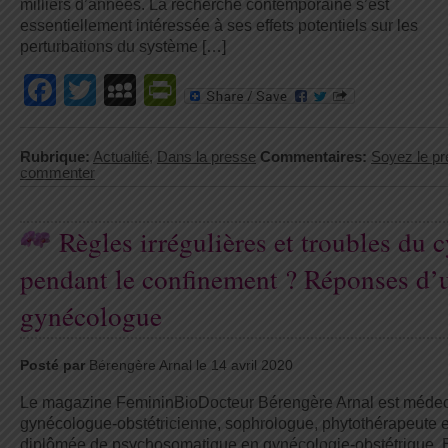
milliers d’années. La recherche contemporaine s’est
essentiellement intéressée à ses effets potentiels sur les
perturbations du système […]
Facebook
Twitter
MySpace
PrintFriendly
Rubrique:
Actualité
,
Dans la presse
Commentaires:
Soyez le pr
commenter
Règles irrégulières et troubles du c
pendant le confinement ? Réponses d’
gynécologue
Posté par
Bérengère Arnal le 14 avril 2020
Le magazine FemininBioDocteur Bérengère Arnal est méde
gynécologue-obstétricienne, sophrologue, phytothérapeute e
diplômée de psychosomatique en gynécologie-obstétrique. E