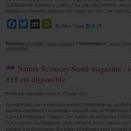
la Présidente fondatrice (2007) d’Au sein des femmes, assoc
dédiée aux femmes atteintes de cancer du sein. Lire l’article
Facebook
Twitter
MySpace
PrintFriendly
Rubrique:
Actualité
,
Dans la presse
Commentaires:
Soyez le pr
commenter
Nature Sciences Santé magazine : l
#18 est disponible
Posté par
Bérengère Arnal le 17 juillet 2019
Au sommaire de ce nouveau numéro: Akkermansia, gardienn
barrière intestinale Un entretien exclusif avec le Professeur 
Cani Le Professeur Patrice Cani, maître de recherche FNRS
l’UCLouvain, en Belgique, nous emmène sur le chemin qui l
conduit à la découverte des effets bénéfiques pour la santé 